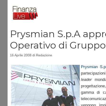
Vai
al
contenuto
Prysmian S.p.A appro
Operativo di Gruppo 
16 Aprile 2008
di
Redazione
Prysmian S.
partecipazioni 
leader
mondial
progettazione
gamma di cav
telecomunicaz
vengono imp