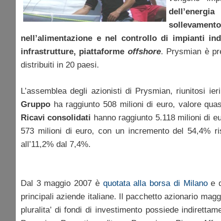
dell’energia
sollevamento
nell’alimentazione e nel controllo di impianti indu
infrastrutture, piattaforme
offshore
. Prysmian è pre
distribuiti in 20 paesi.
L’assemblea degli azionisti di Prysmian, riunitosi ier
Gruppo
ha raggiunto 508 milioni di euro, valore quas
Ricavi consolidati
hanno raggiunto 5.118 milioni di eur
573 milioni di euro, con un incremento del 54,4% ris
all’11,2% dal 7,4%.
Dal 3 maggio 2007 è
quotata alla borsa di Milano
e 
principali aziende italiane. Il pacchetto azionario ma
pluralita’ di fondi di investimento possiede indirettam