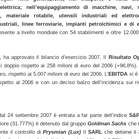
 elettrica; nell’equipaggiamento di macchine, navi, 
, materiale rotabile, utensili industriali ed elettro
striali, linee ferroviarie, impianti petrolchimici e di 
sente a livello mondiale con 54 stabilimenti e oltre 12.000
i, ha approvato il bilancio d’esercizio 2007. Il
Risultato Op
i doppio rispetto ai 258 milioni di euro del 2006 (+96,8%).
o, rispetto ai 5.007 milioni di euro del 2006. L’
EBITDA
si è
petto al 2006 e con un deciso balzo dell’incidenza sui ric
dal 24 settembre 2007 è entrata a far parte dell’indice
S&P
ggiore (31.777%) è detenuto dal gruppo
Goldman Sachs
che t
ente il controllo di
Prysmian (Lux)
II
SARL
che detiene il