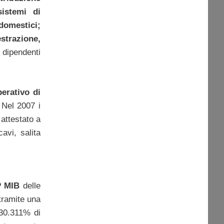
sistemi di
domestici;
estrazione,
 dipendenti
erativo di
 Nel 2007 i
 attestato a
avi, salita
 MIB
delle
ramite una
 30.311% di