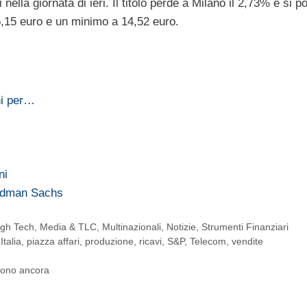
lla giornata di ieri. Il titolo perde a Milano il 2,73% e si p
,15 euro e un minimo a 14,52 euro.
ni per…
ni
oldman Sachs
igh Tech
,
Media & TLC
,
Multinazionali
,
Notizie
,
Strumenti Finanziari
,
Italia
,
piazza affari
,
produzione
,
ricavi
,
S&P
,
Telecom
,
vendite
ndono ancora