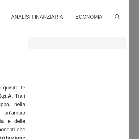
ANALISI FINANZIARIA
ECONOMIA
quisito le
S.p.A
. Tra i
ppo, nella
di un’ampia
ia e delle
ponenti che
tribuzione