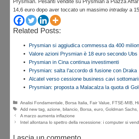
Prysmian. Pesanti vendite su Prysmian a Piazza Affari ne
14,6 euro dopo aver toccato un massimo
intraday
a 15
Related Posts:
Prysmian si aggiudica commessa da 400 milio
Valore azioni Prysmian è 18 euro secondo Ubs
Prysmian in Cina continua investimenti
Prysmian: salta l'accordo di fusione con Draka
Alcatel verso cessione business cavi sottomari
Prysmian: proposta a Malacalza la quota di G
Categorie
Analisi Fondamentale
,
Borsa Italia
,
Fair Value
,
FTSE-MIB
,
H
Tag
Add new tag
,
azione
,
bilancio
,
Borsa
,
euro
,
Goldman Sachs
A marzo aumenta inflazione
Intel allontana lo spettro della recessione: i computer si ve
Lascia un commento