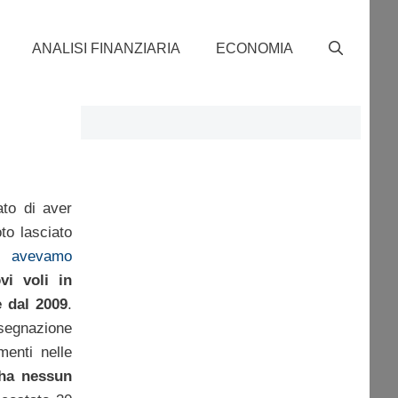
ANALISI FINANZIARIA
ECONOMIA
ato di aver
to lasciato
 avevamo
vi voli in
e dal 2009
.
segnazione
menti nelle
 ha nessun