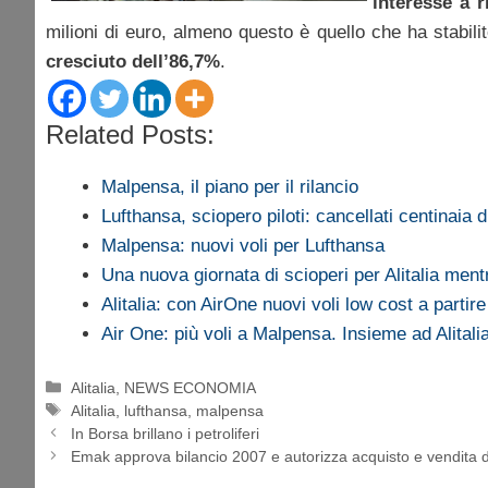
interesse a r
milioni di euro, almeno questo è quello che ha stabilit
cresciuto dell’86,7%
.
Related Posts:
Malpensa, il piano per il rilancio
Lufthansa, sciopero piloti: cancellati centinaia di
Malpensa: nuovi voli per Lufthansa
Una nuova giornata di scioperi per Alitalia men
Alitalia: con AirOne nuovi voli low cost a parti
Air One: più voli a Malpensa. Insieme ad Alital
Categorie
Alitalia
,
NEWS ECONOMIA
Tag
Alitalia
,
lufthansa
,
malpensa
In Borsa brillano i petroliferi
Emak approva bilancio 2007 e autorizza acquisto e vendita di