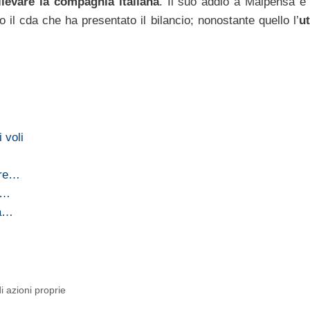
ilevare la compagnia italiana
. Il suo addio a Malpensa è
o il cda che ha presentato il bilancio; nonostante quello l’
ut
 voli
tre…
re…
ia…
 azioni proprie