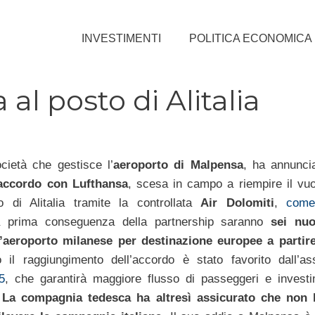
INVESTIMENTI
POLITICA ECONOMICA
al posto di Alitalia
ocietà che gestisce l’
aeroporto di Malpensa
, ha annunci
accordo con Lufthansa
, scesa in campo a riempire il vuo
o di Alitalia tramite la controllata
Air Dolomiti
,
come
a prima conseguenza della partnership saranno
sei nuo
l’aeroporto milanese per destinazione europee a partir
il raggiungimento dell’accordo è stato favorito dall’as
5
, che garantirà maggiore flusso di passeggeri e investi
.
La compagnia tedesca ha altresì assicurato che non