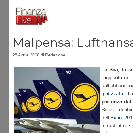
Vai
al
contenuto
Malpensa: Lufthansa 
28 Aprile 2008
di
Redazione
La
Sea
, la s
raggiunto un
dall’abbandon
ipotizzato
. L
partenza dal
Senza dubbio 
dell’
Expo 201
infrastrutture