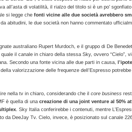
l’asta di volatilità, il rialzo del titolo si è un po’ sgonfiato
ale si legge che
fonti vicine alle due società avrebbero sm
 da abitudini, le due società non hanno commentato ufficial
gnate australiano Rupert Murdoch, e il gruppo di De Benedet
uale il canale in chiaro della stessa Sky, ovvero “Cielo”, v
iana. Secondo una fonte vicina alle due parti in causa,
l’ipot
 della valorizzazione delle frequenze dell’Espresso potrebbe
re nella tv in chiaro, considerando che il
core business
res
MF è quella di una
creazione di una joint venture al 50% at
ltiplex
. Sky Italia conferirebbe i contenuti, mentre L’Espre
o da DeeJay Tv. Cielo, invece, è posizionato sul canale 226