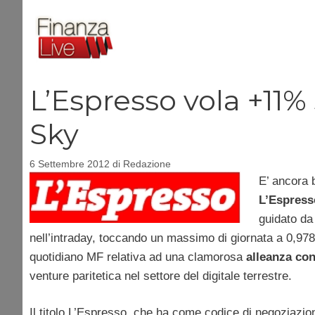
Vai
al
contenuto
L’Espresso vola +11%
Sky
6 Settembre 2012
di
Redazione
E’ ancora b
L’Espress
guidato da
nell’intraday, toccando un massimo di giornata a 0,9785 e
quotidiano MF relativa ad una clamorosa
alleanza con
venture paritetica nel settore del digitale terrestre.
Il titolo L’Espresso, che ha come codice di negoziazion