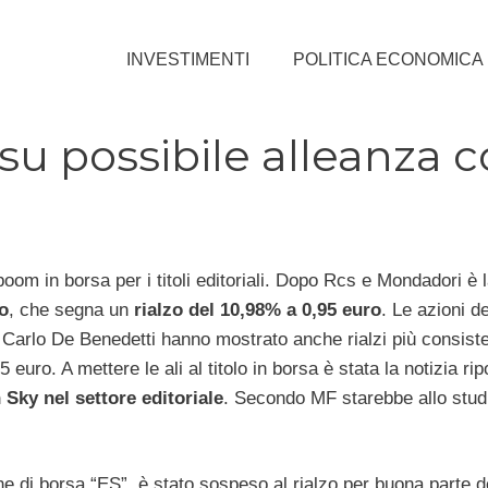
INVESTIMENTI
POLITICA ECONOMICA
 su possibile alleanza 
oom in borsa per i titoli editoriali. Dopo Rcs e Mondadori è l
o
, che segna un
rialzo del 10,98% a 0,95 euro
. Le azioni d
 Carlo De Benedetti hanno mostrato anche rialzi più consiste
uro. A mettere le ali al titolo in borsa è stata la notizia rip
 Sky nel settore editoriale
. Secondo MF starebbe allo studi
e di borsa “ES”, è stato sospeso al rialzo per buona parte d