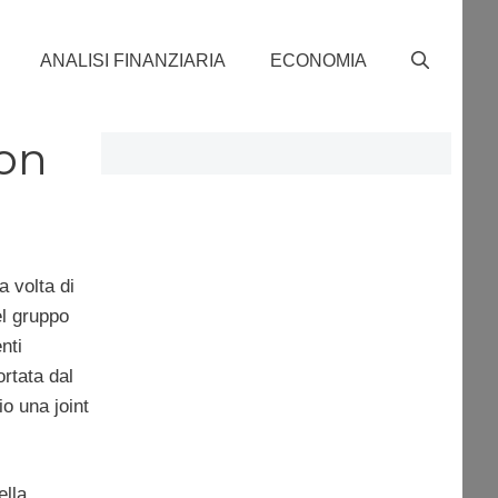
ANALISI FINANZIARIA
ECONOMIA
con
a volta di
el gruppo
nti
ortata dal
o una joint
ella