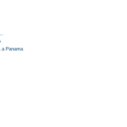
i…
o
sa a Panama