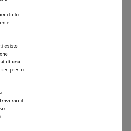
entito le
mente
ti esiste
iene
esi di una
 ben presto
ta
traverso il
sso
.