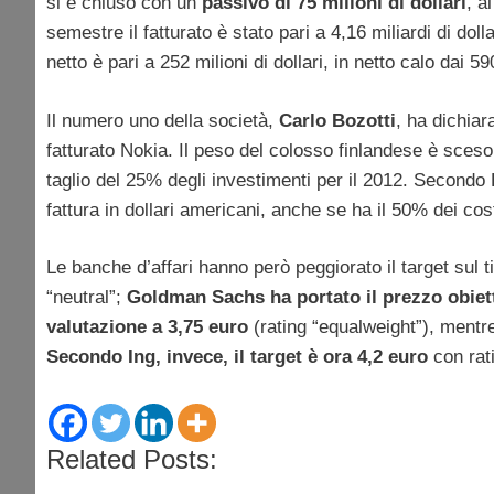
si è chiuso con un
passivo di 75 milioni di dollari
, a
semestre il fatturato è stato pari a 4,16 miliardi di doll
netto è pari a 252 milioni di dollari, in netto calo dai 5
Il numero uno della società,
Carlo Bozotti
, ha dichiar
fatturato Nokia. Il peso del colosso finlandese è sces
taglio del 25% degli investimenti per il 2012. Secondo Bo
fattura in dollari americani, anche se ha il 50% dei cos
Le banche d’affari hanno però peggiorato il target sul t
“neutral”;
Goldman Sachs ha portato il prezzo obiett
valutazione a 3,75 euro
(rating “equalweight”), ment
Secondo Ing, invece, il target è ora 4,2 euro
con rati
Related Posts: