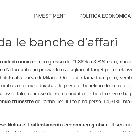
INVESTIMENTI
POLITICA ECONOMICA
dalle banche d’affari
roelectronics
è in progresso dell’1,38% a 3,824 euro, nono
 d’affari abbiano provveduto a tagliare il target price relativ
 titolo alla borsa di Milano. Quello di stamattina, però, semb
 rimbalzo tecnico dovuto alle prese di beneficio dopo tre gio
il colosso italo-francese dei semiconduttori, che di recente ha 
condo trimestre
dell’anno. Ieri il titolo ha perso il 4,31%, ma 
dese Nokia
e il
rallentamento economico globale
. Il second