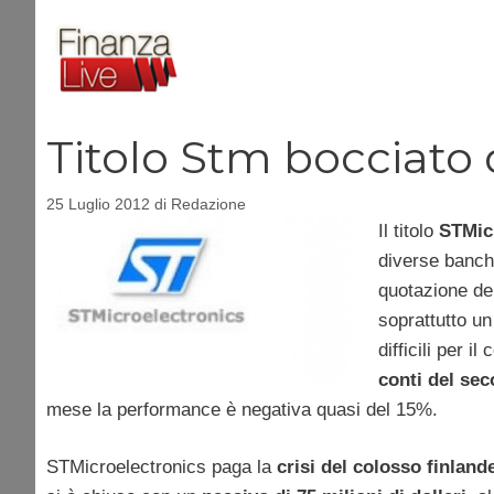
Vai
al
contenuto
Titolo Stm bocciato 
25 Luglio 2012
di
Redazione
Il titolo
STMic
diverse banche
quotazione del
soprattutto un
difficili per 
conti del se
mese la performance è negativa quasi del 15%.
STMicroelectronics paga la
crisi del colosso finlan