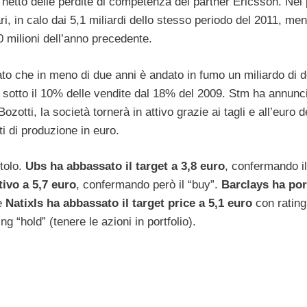
l netto delle perdite di competenza del partner Ericsson. Nel
ari, in calo dai 5,1 miliardi dello stesso periodo del 2011, ment
90 milioni dell’anno precedente.
ato che in meno di due anni è andato in fumo un miliardo di do
o sotto il 10% delle vendite dal 18% del 2009. Stm ha annunc
zotti, la società tornerà in attivo grazie ai tagli e all’euro 
ti di produzione in euro.
itolo.
Ubs ha abbassato il target a 3,8 euro
, confermando il
ivo a 5,7 euro
, confermando però il “buy”.
Barclays ha por
re
NatixIs ha abbassato il target price a 5,1 euro
con rating
ng “hold” (tenere le azioni in portfolio).