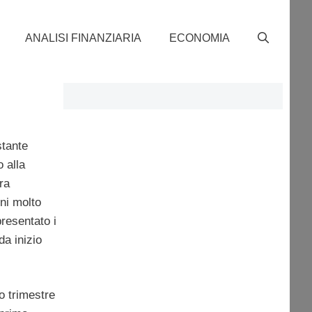
ANALISI FINANZIARIA
ECONOMIA
stante
o alla
ra
rni molto
presentato i
da inizio
o trimestre