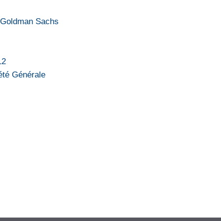
 e Goldman Sachs
12
été Générale