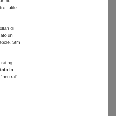
 primo
re l’utile
llari di
iato un
debole. Stm
 rating
tato la
 “neutral”.