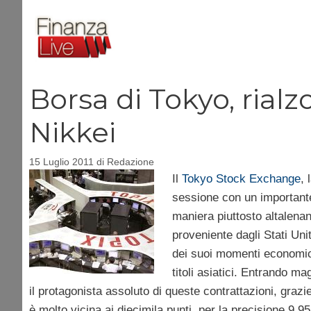
Vai
al
contenuto
Borsa di Tokyo, rialzo
Nikkei
15 Luglio 2011
di
Redazione
Il
Tokyo Stock Exchange
, 
sessione con un importante
maniera piuttosto altalena
proveniente dagli Stati Unit
dei suoi momenti economici 
titoli asiatici. Entrando m
il protagonista assoluto di queste contrattazioni, grazi
è molto vicina ai diecimila punti, per la precisione 9.9