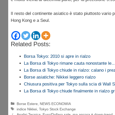
Il resto del continente asiatico è stato piuttosto var
Hong Kong e a Seul.
Related Posts:
Borsa Tokyo: 2010 si apre in rialzo
La Borsa di Tokyo rimane cauta nonostante le
La Borsa di Tokyo chiude in rialzo: calano i pr
Borse asiatiche: Nikkei leggero rialzo
Chiusura positiva per Tokyo sulla scia di Wall S
La Borsa di Tokyo chiude finalmente in rialzo 
Categorie
Borse Estere
,
NEWS ECONOMIA
Tag
indice Nikkei
,
Tokyo Stock Exchange
Analisi Tecnica: Euro/Dollaro sale, ma ancora è down-trend