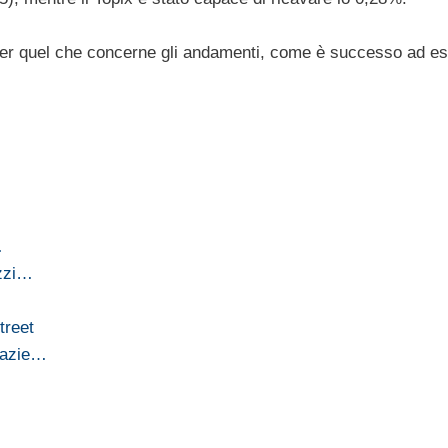
io per quel che concerne gli andamenti, come è successo ad 
…
ezzi…
treet
grazie…