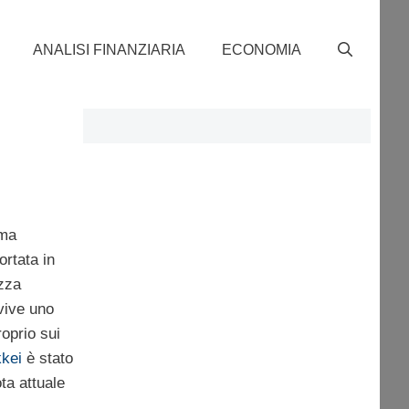
ANALISI FINANZIARIA
ECONOMIA
ima
rtata in
ezza
 vive uno
oprio sui
kei
è stato
ta attuale