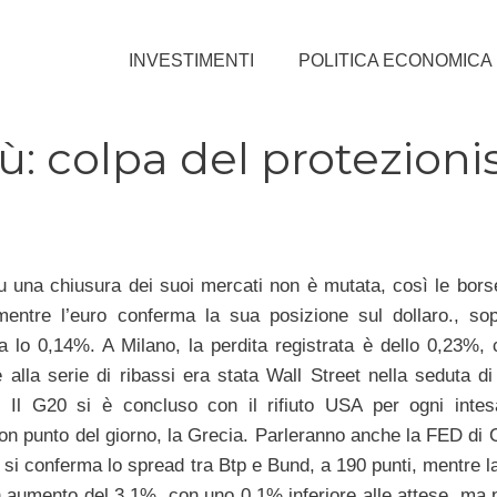
INVESTIMENTI
POLITICA ECONOMICA
ù: colpa del protezion
 su una chiusura dei suoi mercati non è mutata, così le bor
, mentre l’euro conferma la sua posizione sul dollaro., so
lo 0,14%. A Milano, la perdita registrata è dello 0,23%, co
 alla serie di ribassi era stata Wall Street nella seduta di
. Il G20 si è concluso con il rifiuto USA per ogni intes
on punto del giorno, la Grecia. Parleranno anche la FED di C
 si conferma lo spread tra Btp e Bund, a 190 punti, mentre 
in aumento del 3,1%, con uno 0,1% inferiore alle attese, ma