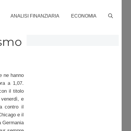
ANALISI FINANZIARIA
ECONOMIA
ismo
se ne hanno
pra a 1,07.
n il titolo
 venerdì, e
a contro il
hicago e il
la Germania
 pur sempre