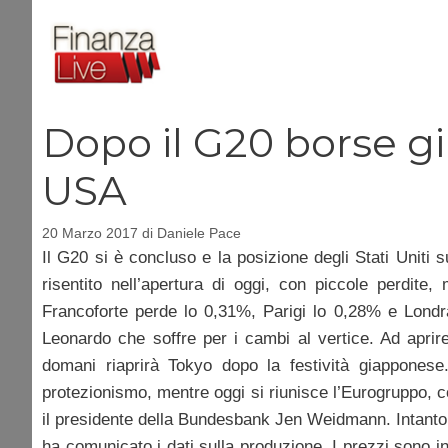
Vai
al
contenuto
Dopo il G20 borse gi
USA
20 Marzo 2017
di
Daniele Pace
Il G20 si è concluso e la posizione degli Stati Uniti
risentito nell’apertura di oggi, con piccole perdite
Francoforte perde lo 0,31%, Parigi lo 0,28% e Londra 
Leonardo che soffre per i cambi al vertice. Ad aprire
domani riaprirà Tokyo dopo la festività giapponese
protezionismo, mentre oggi si riunisce l’Eurogruppo, c
il presidente della Bundesbank Jen Weidmann. Intanto
ha comunicato i dati sulla produzione. I prezzi sono 