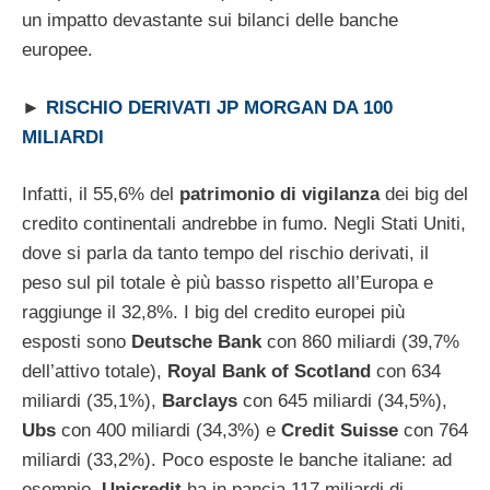
un impatto devastante sui bilanci delle banche
europee.
►
RISCHIO DERIVATI JP MORGAN DA 100
MILIARDI
Infatti, il 55,6% del
patrimonio di vigilanza
dei big del
credito continentali andrebbe in fumo. Negli Stati Uniti,
dove si parla da tanto tempo del rischio derivati, il
peso sul pil totale è più basso rispetto all’Europa e
raggiunge il 32,8%. I big del credito europei più
esposti sono
Deutsche Bank
con 860 miliardi (39,7%
dell’attivo totale),
Royal Bank of Scotland
con 634
miliardi (35,1%),
Barclays
con 645 miliardi (34,5%),
Ubs
con 400 miliardi (34,3%) e
Credit Suisse
con 764
miliardi (33,2%). Poco esposte le banche italiane: ad
esempio,
Unicredit
ha in pancia 117 miliardi di