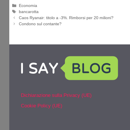
Categorie
Economia
Tag
bancarotta
Caos Ryanair: titolo a -3%. Rimborsi per 20 milioni?
Condono sul contante?
Dichiarazione sulla Privacy (UE)
Cookie Policy (UE)