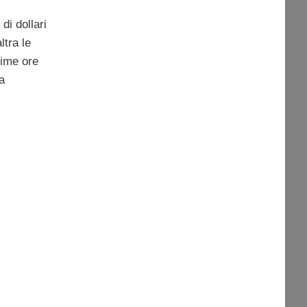
di dollari
ltra le
time ore
a