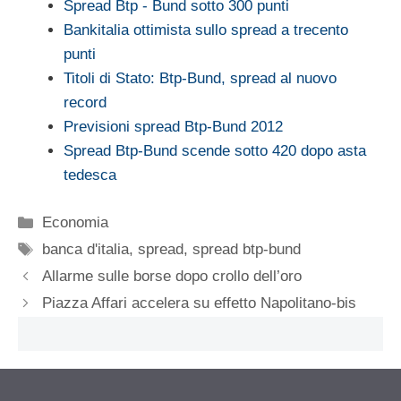
Spread Btp - Bund sotto 300 punti
Bankitalia ottimista sullo spread a trecento
punti
Titoli di Stato: Btp-Bund, spread al nuovo
record
Previsioni spread Btp-Bund 2012
Spread Btp-Bund scende sotto 420 dopo asta
tedesca
Categorie
Economia
Tag
banca d'italia
,
spread
,
spread btp-bund
Allarme sulle borse dopo crollo dell’oro
Piazza Affari accelera su effetto Napolitano-bis