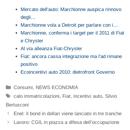
Mercato dell'auto: Marchionne auspica rinnovo
degli…
Marchionne vola a Detroit per parlare con i…
Marchionne, conferma i target per il 2011 di Fiat
e Chrysler
Al via alleanza Fiat-Chrysler
Fiat: ancora cassa integrazione ma l'ad rimane
positivo
Ecoincentivi auto 2010: dietrofront Governo
Categorie
Consumi
,
NEWS ECONOMIA
Tag
calo immatricolazioni
,
Fiat
,
incentivi auto
,
Silvio
Berlusconi
Enel: il bond in dollari viene lanciato in tre tranche
Lavoro: CGIL in piazza a difesa dell’occupazione