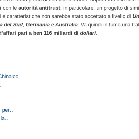
i con le
autorità antitrust
; in particolare, un progetto di simi
 e caratteristiche non sarebbe stato accettato a livello di
Un
a del Sud, Germania
e
Australia
. Va quindi in fumo una tra
d’affari pari a ben 116 miliardi di
dollari
.
 Chinalco
…
cs per…
a la…