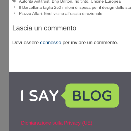
Tag
Autorità Antitrust
,
Bhp Billiton
,
rio tinto
,
Unione Europea
Il Barcellona taglia 250 milioni di spesa per il design dello st
Piazza Affari: Enel vicino all’uscita direzionale
Lascia un commento
Devi essere
connesso
per inviare un commento.
Dichiarazione sulla Privacy (UE)