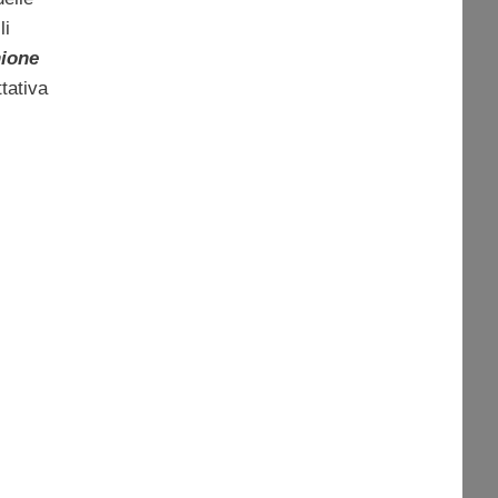
li
ione
ttativa