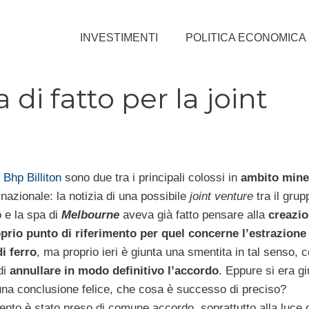
INVESTIMENTI
POLITICA ECONOMICA
 di fatto per la joint
e
Bhp Billiton
sono due tra i principali colossi in
ambito mine
ernazionale: la notizia di una possibile
joint venture
tra il grup
o e la spa di
Melbourne
aveva già fatto pensare alla
creazio
prio punto di riferimento per quel concerne l’estrazione
i ferro
, ma proprio ieri è giunta una smentita in tal senso, c
di
annullare in modo definitivo l’accordo
. Eppure si era gi
na conclusione felice, che cosa è successo di preciso?
ento è stato preso di comune accordo, soprattutto alla luce d