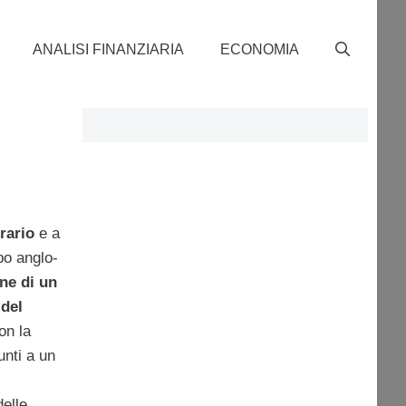
ANALISI FINANZIARIA
ECONOMIA
rario
e a
po anglo-
ne di un
 del
on la
unti a un
elle