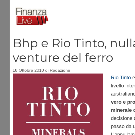
Vai
al
contenuto
Bhp e Rio Tinto, nulla
venture del ferro
18 Ottobre 2010
di
Redazione
Rio Tinto
livello int
australian
vero e pro
minerale d
decisione 
passo da u
L’annullam