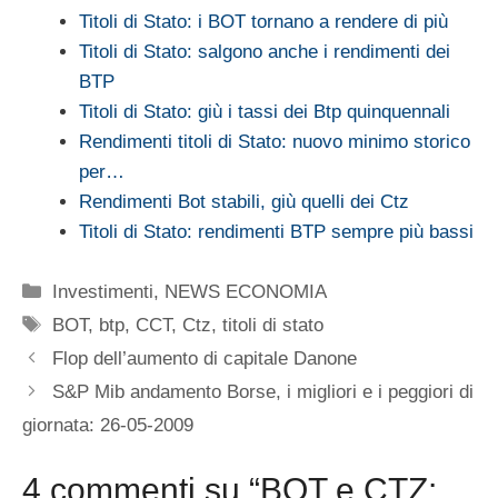
Titoli di Stato: i BOT tornano a rendere di più
Titoli di Stato: salgono anche i rendimenti dei
BTP
Titoli di Stato: giù i tassi dei Btp quinquennali
Rendimenti titoli di Stato: nuovo minimo storico
per…
Rendimenti Bot stabili, giù quelli dei Ctz
Titoli di Stato: rendimenti BTP sempre più bassi
Categorie
Investimenti
,
NEWS ECONOMIA
Tag
BOT
,
btp
,
CCT
,
Ctz
,
titoli di stato
Flop dell’aumento di capitale Danone
S&P Mib andamento Borse, i migliori e i peggiori di
giornata: 26-05-2009
4 commenti su “BOT e CTZ: