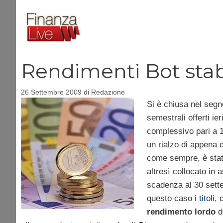
Vai
al
contenuto
Rendimenti Bot stabil
26 Settembre 2009
di
Redazione
Si è chiusa nel segno
semestrali offerti ie
complessivo pari a 10
un rialzo di appena 
come sempre, è stata
altresì collocato in 
scadenza al 30 sette
questo caso i
titoli
, 
rendimento lordo
de