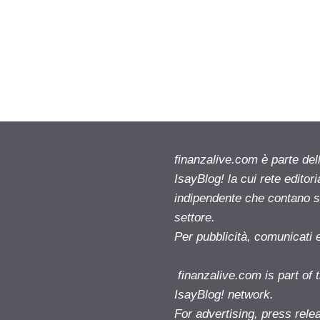
finanzalive.com è parte d
IsayBlog! la cui rete editor
indipendente che contano su
settore.
Per pubblicità, comunicati 
finanzalive.com is part o
IsayBlog! network.
For advertising, press rele