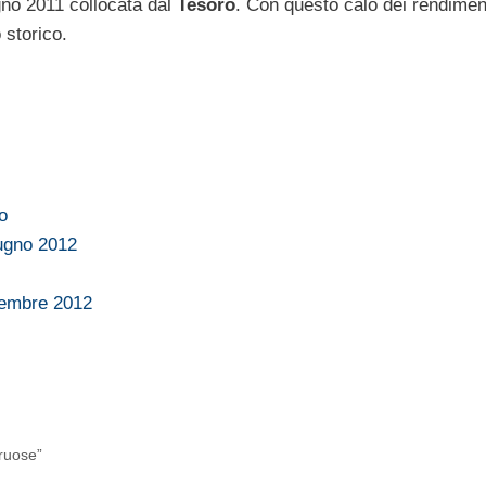
no 2011 collocata dal
Tesoro
. Con questo calo dei rendimen
 storico.
ro
iugno 2012
ttembre 2012
ruose”