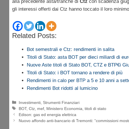
alla precedente asta/tranche di
Ctz
con scadenza giug
gli interessi offerti dai Ctz hanno toccato il loro minimo
Related Posts:
Bot semestrali e Ctz: rendimenti in salita
Titoli di Stato: asta BOT per dieci miliardi di eu
Nuove Aste titoli di Stato BOT, CTZ e BTP€i G
Titoli di Stato: i BOT tornano a rendere di più
Rendimenti in calo per BTP a 5 e 10 anni a se
Rendimenti Bot ridotti al lumicino
Categorie
Investimenti
,
Strumenti Finanziari
Tag
BOT
,
Ctz
,
mef
,
Ministero Economia
,
titoli di stato
Edison: gas ed energia elettrica
Nuovo affondo anti-bancario di Tremonti: “commissioni most