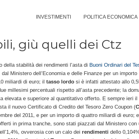
INVESTIMENTI
POLITICA ECONOMICA
i, giù quelli dei Ctz
 della stabilità dei rendimenti l’asta di
Buoni Ordinari del Te
ri dal Ministero dell’Economia e delle Finanze per un importo
 miliardi di euro; il
tasso lordo
si è infatti attestato allo 0
due millesimi percentuali rispetto all’asta precedente; la do
 elevata e superiore al quantitativo offerto. E sempre ieri il
asta il nuovo Certificato di Credito del Tesoro Zero Coupon (
C
mbre del 2011, e per un importo di quattro miliardi di euro; 
offerti in prima tranche, sono stati piazzati dal Ministero con
ll’1,4%, ovverosia con un calo dei
rendimenti
dello 0,104%