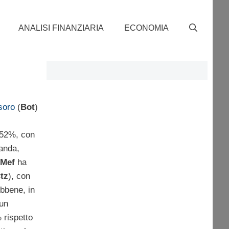
ANALISI FINANZIARIA
ECONOMIA
soro
(
Bot
)
,552%, con
manda,
Mef
ha
tz
), con
ebbene, in
 un
 rispetto