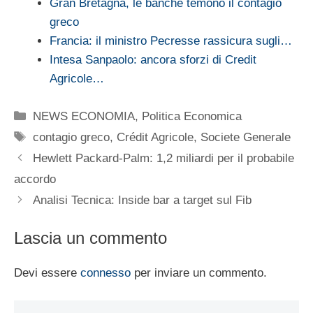
Gran Bretagna, le banche temono il contagio
greco
Francia: il ministro Pecresse rassicura sugli…
Intesa Sanpaolo: ancora sforzi di Credit
Agricole…
Categorie
NEWS ECONOMIA
,
Politica Economica
Tag
contagio greco
,
Crédit Agricole
,
Societe Generale
Hewlett Packard-Palm: 1,2 miliardi per il probabile
accordo
Analisi Tecnica: Inside bar a target sul Fib
Lascia un commento
Devi essere
connesso
per inviare un commento.