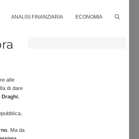
ANALISI FINANZIARIA
ECONOMIA
bra
re alle
lla di dare
 Draghi
,
epubblica,
rno
. Ma da
essima