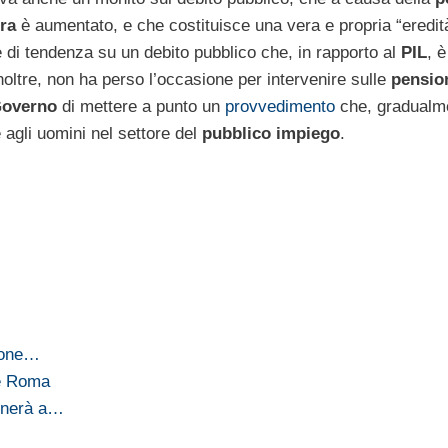
ra
è aumentato, e che costituisce una vera e propria “eredità
ne di tendenza su un debito pubblico che, in rapporto al
PIL
, 
inoltre, non ha perso l’occasione per intervenire sulle
pensio
overno
di mettere a punto un
provvedimento
che, gradualm
 agli uomini nel settore del
pubblico impiego
.
zione…
re Roma
ornerà a…