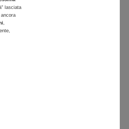
” lasciata
è ancora
ni
,
ente,