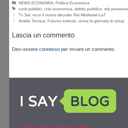
Categorie
NEWS ECONOMIA
,
Politica Economica
Tag
conti pubblici
,
crisi economica
,
debito pubblico
,
età pensiona
Tv Sat: ecco il nuovo decoder Rai-Mediaset-La7
Analisi Tecnica: Futures indecisi, vicina la giornata di setup
Lascia un commento
Devi essere
connesso
per inviare un commento.
Dichiarazione sulla Privacy (UE)