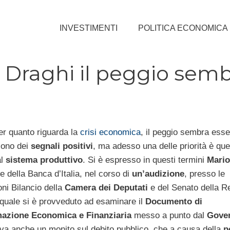
INVESTIMENTI
POLITICA ECONOMICA
r Draghi il peggio sem
er quanto riguarda la
crisi economica
, il peggio sembra esse
 sono dei
segnali positivi
, ma adesso una delle priorità è que
al
sistema produttivo
. Si è espresso in questi termini
Mario
e della Banca d’Italia, nel corso di
un’audizione
, presso le
i Bilancio della
Camera dei Deputati
e del Senato della R
 quale si è provveduto ad esaminare il
Documento di
zione Economica e Finanziaria
messo a punto dal
Gove
iva anche un monito sul debito pubblico, che a causa della
p