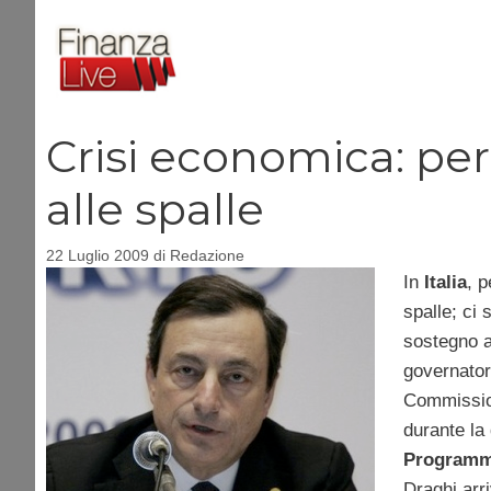
Vai
al
contenuto
Crisi economica: pe
alle spalle
22 Luglio 2009
di
Redazione
In
Italia
, p
spalle; ci
sostegno 
governator
Commission
durante la
Programma
Draghi arr