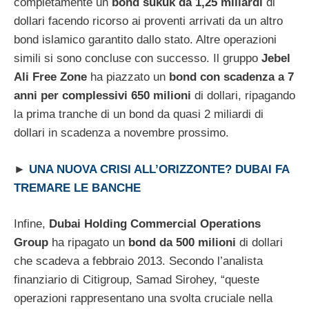
completamente un
bond sukuk da 1,25 miliardi
di
dollari facendo ricorso ai proventi arrivati da un altro
bond islamico garantito dallo stato. Altre operazioni
simili si sono concluse con successo. Il gruppo
Jebel
Ali Free Zone
ha piazzato un
bond con scadenza a 7
anni per complessivi 650 milioni
di dollari, ripagando
la prima tranche di un bond da quasi 2 miliardi di
dollari in scadenza a novembre prossimo.
►
UNA NUOVA CRISI ALL’ORIZZONTE? DUBAI FA
TREMARE LE BANCHE
Infine,
Dubai Holding Commercial Operations
Group
ha ripagato un
bond da 500 milioni
di dollari
che scadeva a febbraio 2013. Secondo l’analista
finanziario di Citigroup, Samad Sirohey, “queste
operazioni rappresentano una svolta cruciale nella