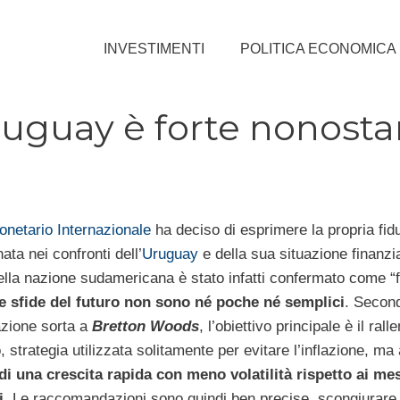
INVESTIMENTI
POLITICA ECONOMICA
Uruguay è forte nonost
netario Internazionale
ha deciso di esprimere la propria fid
ata nei confronti dell’
Uruguay
e della sua situazione finanzia
lla nazione sudamericana è stato infatti confermato come “f
le sfide del futuro non sono né poche né semplici
. Secon
azione sorta a
Bretton Woods
, l’obiettivo principale è il ral
strategia utilizzata solitamente per evitare l’inflazione, ma 
i una crescita rapida con meno volatilità rispetto ai mes
i
. Le raccomandazioni sono quindi ben precise, scongiurare 