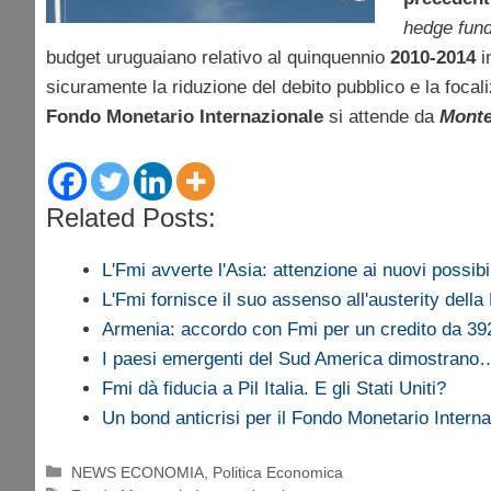
hedge fun
budget uruguaiano relativo al quinquennio
2010-2014
i
sicuramente la riduzione del debito pubblico e la foca
Fondo Monetario Internazionale
si attende da
Monte
Related Posts:
L'Fmi avverte l'Asia: attenzione ai nuovi possib
L'Fmi fornisce il suo assenso all'austerity dell
Armenia: accordo con Fmi per un credito da 3
I paesi emergenti del Sud America dimostrano
Fmi dà fiducia a Pil Italia. E gli Stati Uniti?
Un bond anticrisi per il Fondo Monetario Intern
Categorie
NEWS ECONOMIA
,
Politica Economica