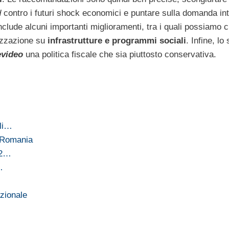
d
contro i futuri shock economici e puntare sulla domanda inte
nclude alcuni importanti miglioramenti, tra i quali possiamo c
lizzazione su
infrastrutture e programmi sociali
. Infine, lo
video
una politica fiscale che sia piuttosto conservativa.
ili…
a Romania
92…
…
azionale