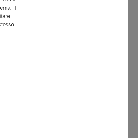
rna. Il
itare
 stesso