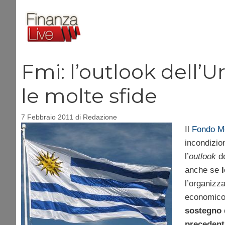
Vai
al
contenuto
Fmi: l’outlook dell’
le molte sfide
7 Febbraio 2011
di
Redazione
Il
Fondo Mo
incondizion
l’
outlook
de
anche se
l’organizz
economico, 
sostegno d
precedent