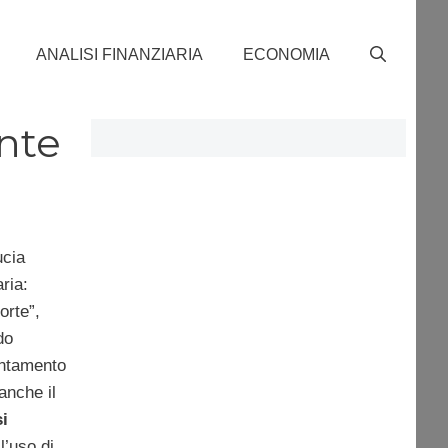
ANALISI FINANZIARIA
ECONOMIA
ante
ucia
ria:
orte”,
do
lentamento
anche il
i
l’uso di