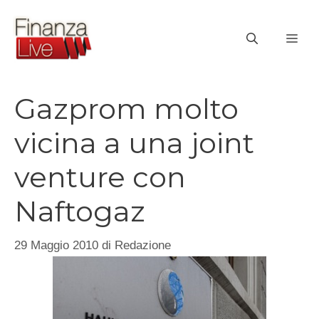
Vai
al
ME
contenuto
Gazprom molto
vicina a una joint
venture con
Naftogaz
29 Maggio 2010
di
Redazione