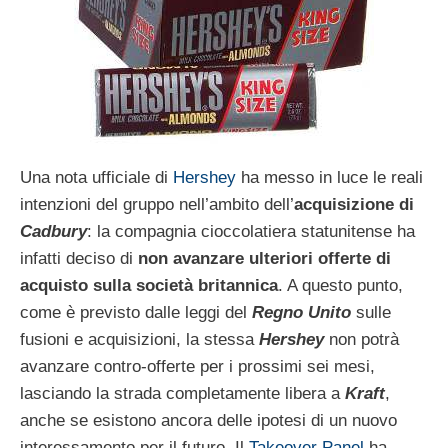
Una nota ufficiale di
Hershey
ha messo in luce le reali
intenzioni del gruppo nell’ambito dell’
acquisizione di
Cadbury
: la compagnia cioccolatiera statunitense ha
infatti deciso di
non avanzare ulteriori offerte di
acquisto sulla società britannica
. A questo punto,
come è previsto dalle leggi del
Regno Unito
sulle
fusioni e acquisizioni, la stessa
Hershey
non potrà
avanzare contro-offerte per i prossimi sei mesi,
lasciando la strada completamente libera a
Kraft
,
anche se esistono ancora delle ipotesi di un nuovo
interessamento per il futuro. Il
Takeover Panel
ha