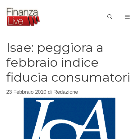
Vai
al
ME
contenuto
Isae: peggiora a
febbraio indice
fiducia consumatori
23 Febbraio 2010
di
Redazione