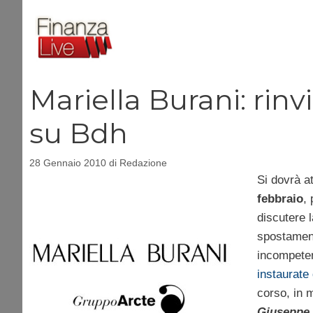
Vai
al
contenuto
Mariella Burani: rinv
su Bdh
28 Gennaio 2010
di
Redazione
Si dovrà a
febbraio
, 
discutere l
spostament
incompeten
instaurate 
corso, in 
Giuseppe