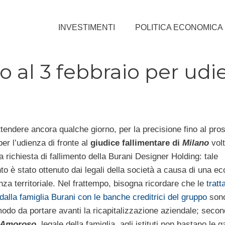
INVESTIMENTI
POLITICA ECONOMICA
io al 3 febbraio per ud
ttendere ancora qualche giorno, per la precisione fino al pr
per l’udienza di fronte al
giudice fallimentare di
Milano
volt
a richiesta di fallimento della Burani Designer Holding: tale
o è stato ottenuto dai legali della società a causa di una ec
za territoriale. Nel frattempo, bisogna ricordare che le
tratt
dalla famiglia Burani con le banche creditrici del gruppo
sono
modo da portare avanti la ricapitalizzazione aziendale; seco
 Amoroso
, legale della famiglia, agli istituti non bastano le 