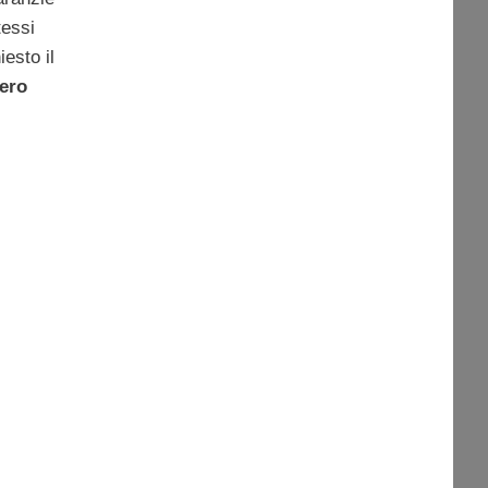
tessi
esto il
tero