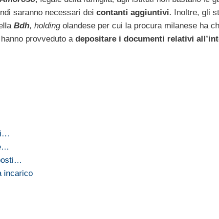
uindi saranno necessari dei
contanti aggiuntivi
. Inoltre, gli s
ella
Bdh
,
holding
olandese per cui la procura milanese ha chi
, hanno provveduto a
depositare i documenti relativi all’in
 i…
ne…
posti…
 incarico