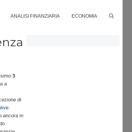
ANALISI FINANZIARIA
ECONOMIA
ienza
ossimo
3
a a
cezione di
ative
 ancora in
ndo
garanzie