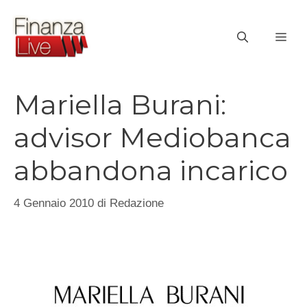
Vai
al
ME
contenuto
Mariella Burani:
advisor Mediobanca
abbandona incarico
4 Gennaio 2010
di
Redazione