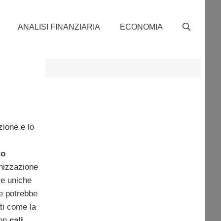
ANALISI FINANZIARIA
ECONOMIA
ione e lo
to
anizzazione
le uniche
he potrebbe
ati come la
con
cali