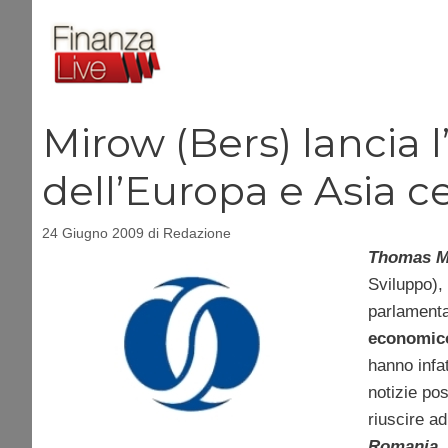
Vai
al
contenuto
Mirow (Bers) lancia 
dell’Europa e Asia c
24 Giugno 2009
di
Redazione
Thomas M
Sviluppo),
parlament
economico
hanno infa
notizie pos
riuscire a
Romania
,