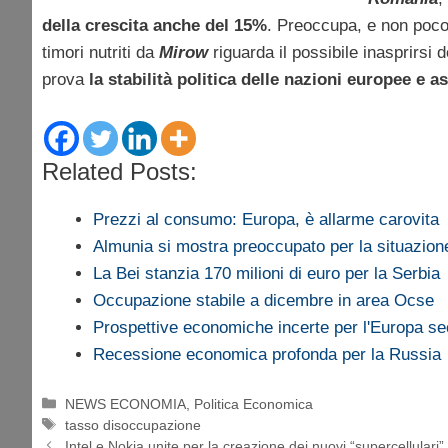
della crescita anche del 15%
. Preoccupa, e non poco
timori nutriti da
Mirow
riguarda il possibile inasprirsi 
prova
la stabilità politica delle nazioni europee e a
Related Posts:
Prezzi al consumo: Europa, è allarme carovita
Almunia si mostra preoccupato per la situazio
La Bei stanzia 170 milioni di euro per la Serbia
Occupazione stabile a dicembre in area Ocse
Prospettive economiche incerte per l'Europa 
Recessione economica profonda per la Russia
Categorie
NEWS ECONOMIA
,
Politica Economica
Tag
tasso disoccupazione
Intel e Nokia unite per la creazione dei nuovi “supercellulari”