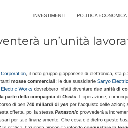
INVESTIMENTI
POLITICA ECONOMICA
enterà un’unità lavora
 Corporation
, il noto gruppo giapponese di elettronica, sta pi
rtanti
mosse commerciali
: le due sussidiarie
Sanyo Electri
 Electric Works
dovrebbero infatti diventare
due unità di c
da parte della compagnia di
Osaka
. L’operazione, comunq
borso di ben
740 miliardi di
yen
per l’acquisto delle azioni; 
sta offerta, poi la stessa
Panasonic
provvederà a incremen
ssari per tale finanziamento. Che cosa c’è dietro questo
bus
? In pratica, l’azienda nipponica intende
conquistare la
lead