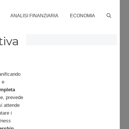
ANALISI FINANZIARIA
ECONOMIA
tiva
anificando
c
e
ompleta
ue, prevede
si attende
tare i
iness
ership