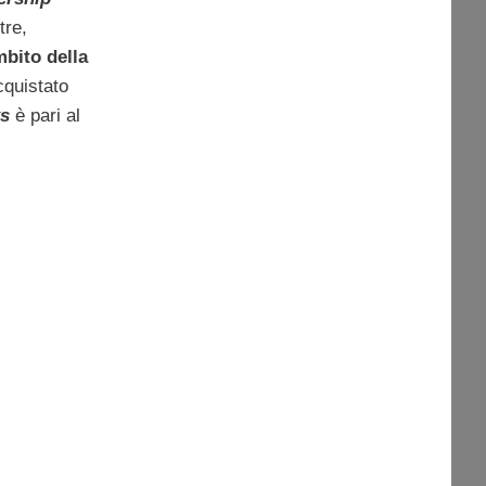
tre,
mbito della
quistato
ks
è pari al