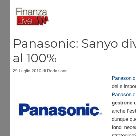
Vai
al
contenuto
Panasonic: Sanyo div
al 100%
29 Luglio 2010
di
Redazione
Panasonic
delle impo
Panasonic
gestione 
anche l’es
dunque que
fondi nece
strategico