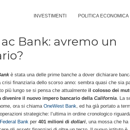
INVESTIMENTI
POLITICA ECONOMICA
yMac Bank: avremo un
rio?
Bank
è stata una delle prime banche a dover dichiarare banca
a crisi finanziaria dello scorso anno: sembra quasi che sia p
o più lungo se si pensa che attualmente
il colosso dei mut
a divenire il nuovo impero bancario della
California
. La s
nome, ora si chiama
OneWest Bank
, ed ha già portato a ter
operazioni strategiche: l’ultima in ordine cronologico riguard
 Federal Bank
per
401 milioni di
dollari
, una mossa che ha 
cere gli
assets
finanziari di oltre un terzo. Il nuovo istituto è, 