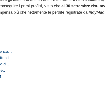
conseguire i primi profitti, visto che
al 30 settembre risultav
mpensa più che nettamente le perdite registrate da
IndyMac
rgenza…
ttenti
lo di…
a e…
4