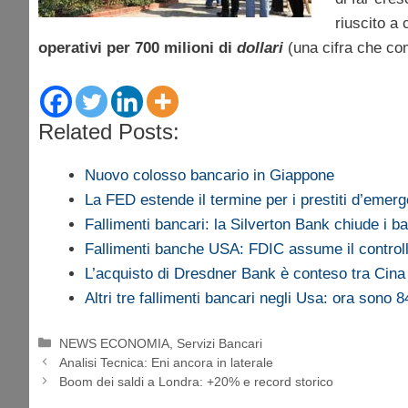
riuscito a 
operativi per 700 milioni di
dollari
(una cifra che co
Related Posts:
Nuovo colosso bancario in Giappone
La FED estende il termine per i prestiti d’eme
Fallimenti bancari: la Silverton Bank chiude i ba
Fallimenti banche USA: FDIC assume il control
L’acquisto di Dresdner Bank è conteso tra Cin
Altri tre fallimenti bancari negli Usa: ora sono 8
Categorie
NEWS ECONOMIA
,
Servizi Bancari
Analisi Tecnica: Eni ancora in laterale
Boom dei saldi a Londra: +20% e record storico