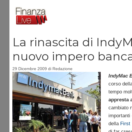
Vai
al
contenuto
La rinascita di Ind
nuovo impero banca
29 Dicembre 2009
di
Redazione
IndyMac 
corso dell
tempo molt
appresta 
cambiato 
importanti 
della
First
di far cres