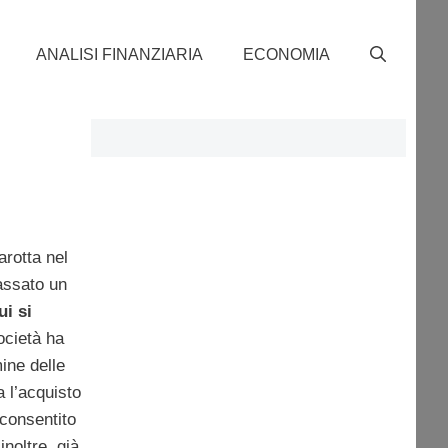
ANALISI FINANZIARIA
ECONOMIA
rotta nel
assato un
ui si
ocietà ha
mine delle
a l’acquisto
consentito
inoltre, già