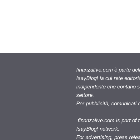
finanzalive.com è parte d
IsayBlog! la cui rete editor
indipendente che contano su
settore.
Per pubblicità, comunicati 
finanzalive.com is part o
IsayBlog! network.
For advertising, press rele