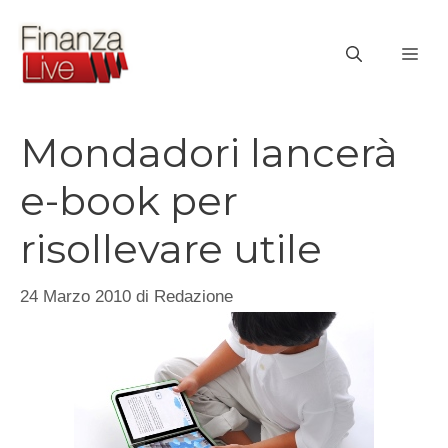
Vai
al
ME
contenuto
Mondadori lancerà
e-book per
risollevare utile
24 Marzo 2010
di
Redazione