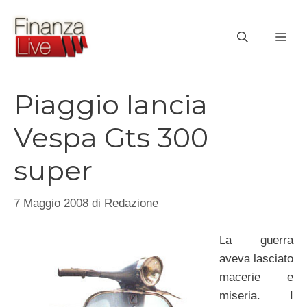
Vai
al
ME
contenuto
Piaggio lancia
Vespa Gts 300
super
7 Maggio 2008
di
Redazione
La guerra
aveva lasciato
macerie e
miseria. I