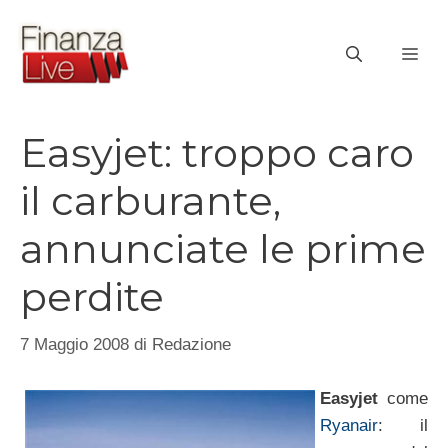
Vai
al
ME
contenuto
Easyjet: troppo caro
il carburante,
annunciate le prime
perdite
7 Maggio 2008
di
Redazione
Easyjet
come
Ryanair
: il