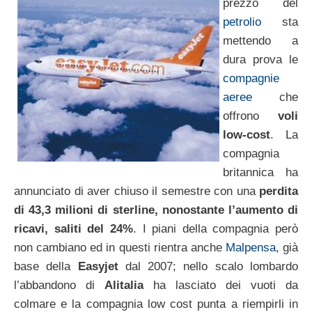
prezzo del
petrolio
sta
mettendo a
dura prova le
compagnie
aeree
che
offrono
voli
low-cost
. La
compagnia
britannica ha
annunciato di aver chiuso il semestre con una
perdita
di 43,3 milioni di sterline, nonostante l’aumento di
ricavi, saliti del 24%
. I piani della compagnia però
non cambiano ed in questi rientra anche
Malpensa
, già
base della
Easyjet
dal 2007; nello scalo lombardo
l’abbandono di
Alitalia
ha lasciato dei vuoti da
colmare e la compagnia low cost punta a riempirli in