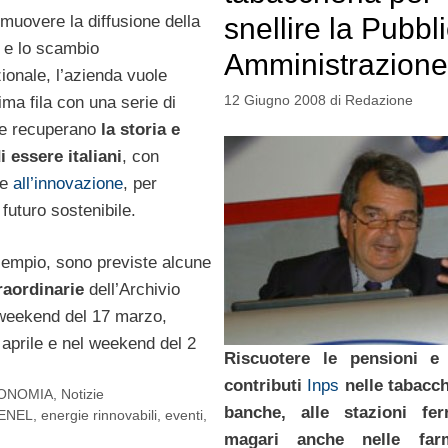
snellire la Pubbl
muovere la diffusione della
e lo scambio
Amministrazione
ionale, l’azienda vuole
12 Giugno 2008
di
Redazione
ima fila con una serie di
che recuperano
la storia e
i essere italiani
, con
ne
all’innovazione
, per
 futuro sostenibile.
sempio, sono previste alcune
raordinarie
dell’Archivio
 weekend del 17 marzo,
7 aprile e nel weekend del 2
Riscuotere le pensioni e
contributi
Inps
nelle tabacch
ONOMIA
,
Notizie
banche, alle stazioni fer
ENEL
,
energie rinnovabili
,
eventi
,
magari anche nelle farm