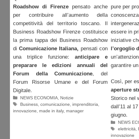
Roadshow di Firenze
pensato anche
pure per pro
per contribuire all’aumento della
conoscenza 
competitività del territorio toscano. Il
intergeneraz
Business Roadshow Firenze costituisce
essere in pr
la prima tappa dei Business Roadshow
iniziative 
di
Comunicazione Italiana,
pensati con
l’orgoglio d
una triplice funzione:
anticipare e
un’attenzio
preparare le edizioni annuali del
garantire un
Forum della Comunicazione
, del
Così, per e
Forum Risorse Umane e del Forum
aperture st
Digitale.
Categorie
NEWS ECONOMIA
,
Notizie
Storico nel
Tag
Business
,
comunicazione
,
imprenditoria
,
dall’11 al 1
innovazione
,
made in italy
,
manager
giugno.
Categorie
NEWS EC
Tag
elettricità
,
innovazione