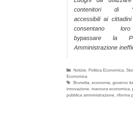
contenitori di “
accessibili ai cittadi
consentano lo
bypassare la Pub
Amministrazione ineffi
Categorie
Notizie
,
Politica Economica
,
Sto
Economica
Tag
Brunetta
,
economia
,
governo it
innovazione
,
manovra economica
,
pubblica amministrazione
,
riforma 