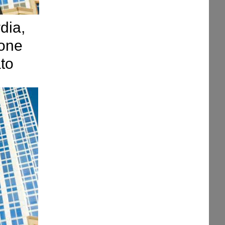
dia,
ione
to