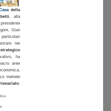
Casa
della
etti
, alla
presidente
goni, Gian
 particolari
ustrare nei
trategico
vativo, ha
macro aree
 economica,
ico metodo
rtenariato
.
itica
ia