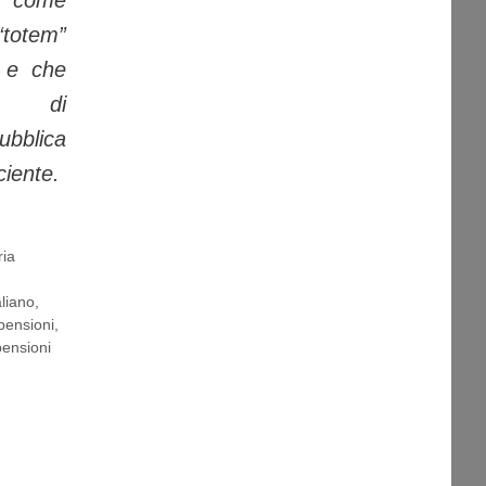
totem”
ni e che
ro di
blica
ciente.
ria
aliano
,
pensioni
,
pensioni