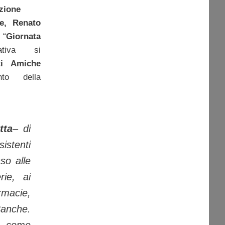
nzione
ne, Renato
 “
Giornata
iativa si
ti Amiche
ento della
tta
– di
sistenti
so alle
rie, ai
rmacie,
Banche.
e come