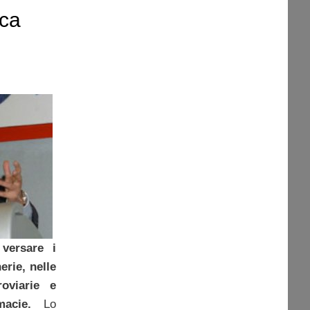
ica
 versare i
erie, nelle
roviarie e
acie.
Lo