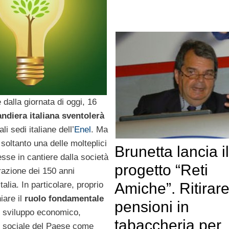
 dalla giornata di oggi, 16
ndiera italiana sventolerà
ali sedi italiane dell’
Enel
. Ma
soltanto una delle molteplici
Brunetta lancia il
esse in cantiere dalla società
progetto “Reti
razione dei 150 anni
Amiche”. Ritirare
Italia. In particolare, proprio
iare il
ruolo fondamentale
pensioni in
o sviluppo economico,
tabaccheria per
 e sociale del Paese come