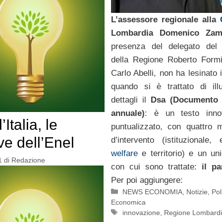
L’assessore regionale alla
Lombardia Domenico Zamb
presenza del delegato del 
della Regione Roberto Formi
Carlo Abelli, non ha lesinato i
quando si è trattato di ill
dettagli il
Dsa (Documento s
annuale)
: è un testo inno
’Italia, le
puntualizzato, con quattro 
ive dell’Enel
d’intervento (istituzionale,
welfare
e territorio) e un un
1
di
Redazione
con cui sono trattate:
il pa
Per poi aggiungere:
Categorie
NEWS ECONOMIA
,
Notizie
,
Pol
Economica
Tag
innovazione
,
Regione Lombard