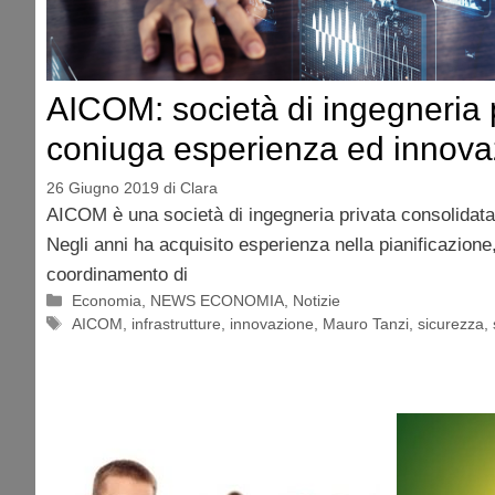
AICOM: società di ingegneria 
coniuga esperienza ed innova
26 Giugno 2019
di
Clara
AICOM è una società di ingegneria privata consolidata s
Negli anni ha acquisito esperienza nella pianificazione
coordinamento di
Categorie
Economia
,
NEWS ECONOMIA
,
Notizie
Tag
AICOM
,
infrastrutture
,
innovazione
,
Mauro Tanzi
,
sicurezza
,