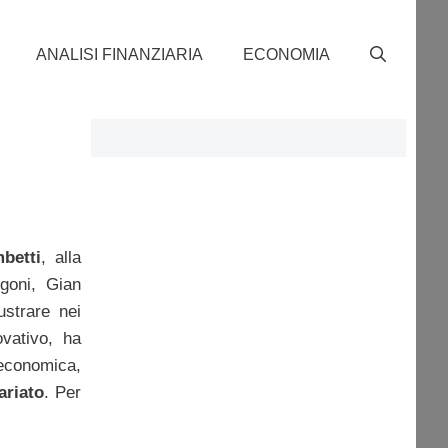
ANALISI FINANZIARIA
ECONOMIA
betti
, alla
goni, Gian
ustrare nei
vativo, ha
 economica,
ariato
. Per