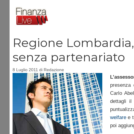
Vai
al
contenuto
Regione Lombardia, 
senza partenariato
8 Luglio 2011
di
Redazione
L’assesso
presenza 
Carlo Abel
dettagli i
puntualizz
welfare
e t
poi aggiun