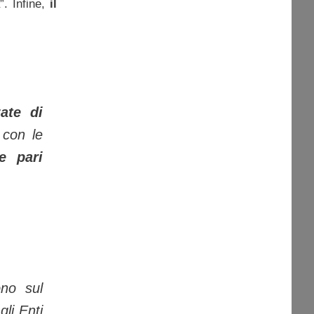
”. Infine,
il
ate di
 con le
e pari
no sul
gli Enti