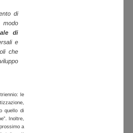
ento di
n modo
ale di
rsali e
oli che
viluppo
triennio: le
tizzazione,
 quello di
”. Inoltre,
o prossimo a