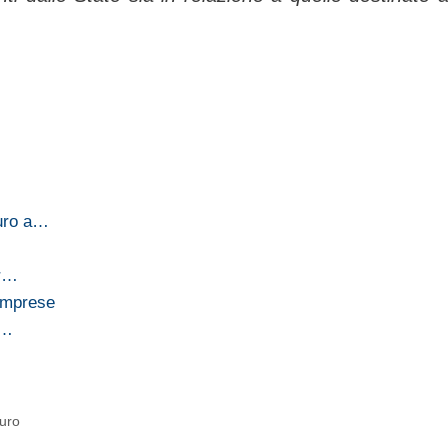
euro a…
er…
 imprese
è…
euro