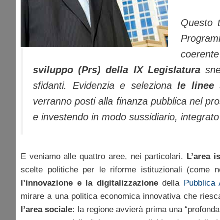
Questo t
Program
coerent
sviluppo (Prs) della IX Legislatura
snel
sfidanti. Evidenzia e seleziona
le linee
verranno posti alla finanza pubblica nel pr
e investendo in modo sussidiario, integrato
E veniamo alle quattro aree, nei particolari.
L’area i
scelte politiche per le riforme istituzionali (come n
l’innovazione e la digitalizzazione
della
Pubblica 
mirare a una politica economica innovativa che riesca 
l’area sociale
: la regione avvierà prima una “profonda 