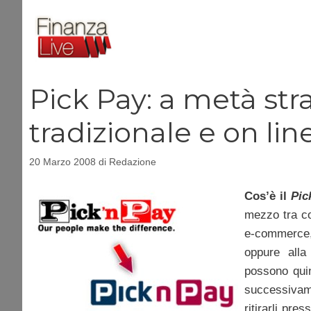
Vai
al
contenuto
Pick Pay: a metà st
tradizionale e on lin
20 Marzo 2008
di
Redazione
Cos’è il
Pic
mezzo tra c
e-commerce, 
oppure alla
possono quin
successivame
ritirarli pres