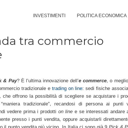
INVESTIMENTI
POLITICA ECONOMICA
rada tra commercio
e
k & Pay
? È l’ultima innovazione dell’
e commerce
, o meglio
ommercio tradizionale e
trading on line
: sedi fisiche associat
che offrono la possibilità di scegliere se acquistare i prod
 “maniera tradizionale”, recandosi di persona ai punti v
di vedere prima i prodotti
on line
e se interessati andare 
nte presso i punti vendita, oppure acquistarli direttament
so il punto vendita più vicino. In Italia ci sono già 9
Pick & P