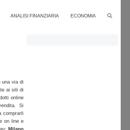
ANALISI FINANZIARIA
ECONOMIA
 una via di
e ai siti di
otti online
endita. Si
a comprarli
e on line e
ay
:
Milano