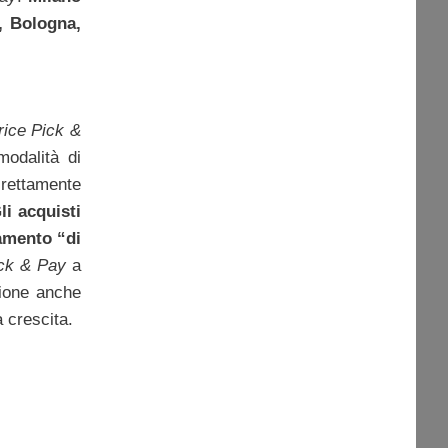
, Bologna,
rice Pick &
modalità di
direttamente
li acquisti
gamento “di
ck & Pay
a
sione anche
a crescita.