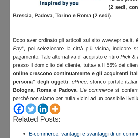
(2 sedi, co
Brescia, Padova, Torino e Roma (2 sedi)
.
Dopo aver ordinato gli articoli sul sito www.eprice.it, 
Pay
“, poi selezionare la città più vicina, indicare 
pagamento. Tale alternativa di acquisto e ritiro
Pick &
presso il domicilio del cliente, tuttavia Il 56% dei clie
online crescono continuamente e gli acquirenti ital
persona” degli oggetti
.
ePrice
, storico portale ital
Bologna, Roma e Padova
. L’
e commerce
si conferm
perché non siamo per nulla vicini ad un possibile livel
Related Posts:
E-commerce: vantaggi e svantaggi di un com