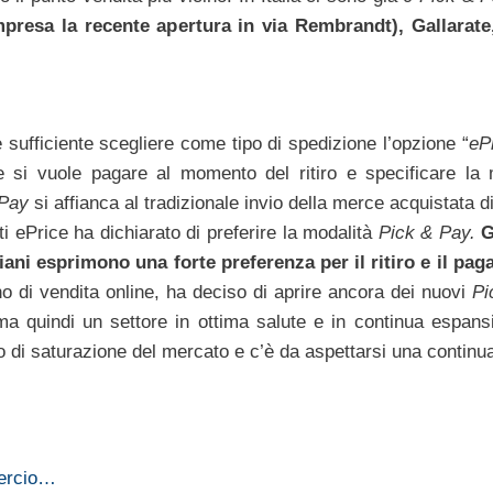
mpresa la recente apertura in via Rembrandt), Gallarate
è sufficiente scegliere come tipo di spedizione l’opzione “
eP
se si vuole pagare al momento del ritiro e specificare la 
 Pay
si affianca al tradizionale invio della merce acquistata 
nti ePrice ha dichiarato di preferire la modalità
Pick & Pay.
G
iani esprimono una forte preferenza per il ritiro e il pa
iano di vendita online, ha deciso di aprire ancora dei nuovi
Pi
a quindi un settore in ottima salute e in continua espan
lo di saturazione del mercato e c’è da aspettarsi una continu
mercio…