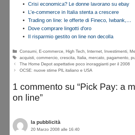
Crisi economica? Le donne lavorano su ebay
L’e-commerce in Italia stenta a crescere
Trading on line: le offerte di Fineco, Iwbank,…
Dove comprare lingotti d'oro
Il risparmio gestito on line non decolla
Categorie
Consumi
,
E-commerce
,
High Tech
,
Internet
,
Investimenti
,
Me
Tag
acquisti
,
commercio
,
crescita
,
Italia
,
mercato
,
pagamento
,
pu
The Home Depot aspettative poco inoraggianti per il 2008
OCSE: nuove stime PIL italiano e USA
1 commento su “Pick Pay: a me
on line”
la pubblicità
20 Marzo 2008 alle 16:40