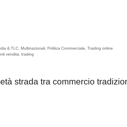
dia & TLC
,
Multinazionali
,
Politica Commerciale
,
Trading online
nti vendita
,
trading
tà strada tra commercio tradizio