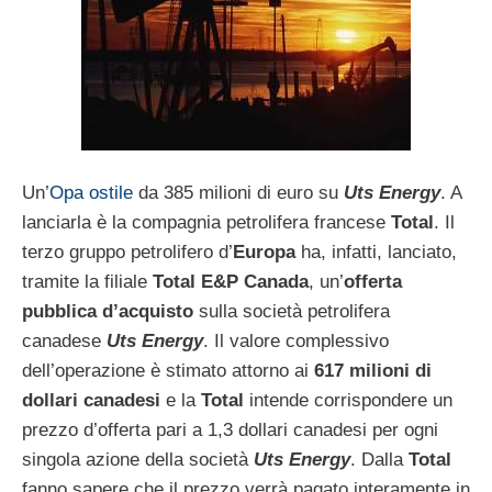
Un’
Opa ostile
da 385 milioni di euro su
Uts Energy
. A
lanciarla è la compagnia petrolifera francese
Total
. Il
terzo gruppo petrolifero d’
Europa
ha, infatti, lanciato,
tramite la filiale
Total E&P Canada
, un’
offerta
pubblica d’acquisto
sulla società petrolifera
canadese
Uts Energy
. Il valore complessivo
dell’operazione è stimato attorno ai
617 milioni di
dollari canadesi
e la
Total
intende corrispondere un
prezzo d’offerta pari a 1,3 dollari canadesi per ogni
singola azione della società
Uts Energy
. Dalla
Total
fanno sapere che il prezzo verrà pagato interamente in