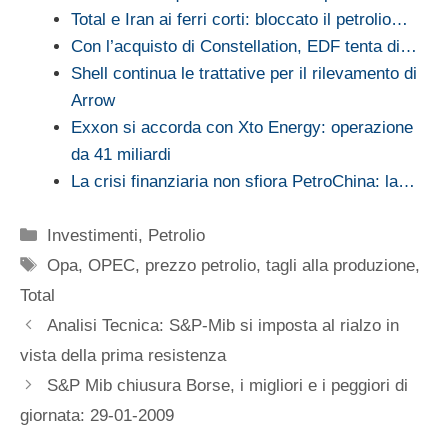
Total e Iran ai ferri corti: bloccato il petrolio…
Con l’acquisto di Constellation, EDF tenta di…
Shell continua le trattative per il rilevamento di
Arrow
Exxon si accorda con Xto Energy: operazione
da 41 miliardi
La crisi finanziaria non sfiora PetroChina: la…
Categorie
Investimenti
,
Petrolio
Tag
Opa
,
OPEC
,
prezzo petrolio
,
tagli alla produzione
,
Total
Analisi Tecnica: S&P-Mib si imposta al rialzo in
vista della prima resistenza
S&P Mib chiusura Borse, i migliori e i peggiori di
giornata: 29-01-2009