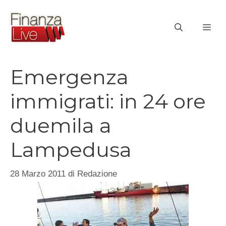
Vai
al
ME
contenuto
Emergenza
immigrati: in 24 ore
duemila a
Lampedusa
28 Marzo 2011
di
Redazione