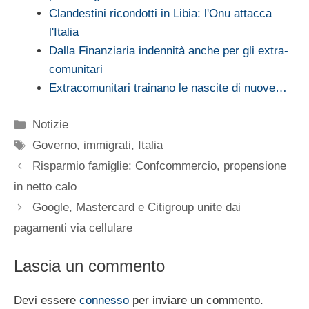
Clandestini ricondotti in Libia: l'Onu attacca
l'Italia
Dalla Finanziaria indennità anche per gli extra-
comunitari
Extracomunitari trainano le nascite di nuove…
Categorie
Notizie
Tag
Governo
,
immigrati
,
Italia
Risparmio famiglie: Confcommercio, propensione
in netto calo
Google, Mastercard e Citigroup unite dai
pagamenti via cellulare
Lascia un commento
Devi essere
connesso
per inviare un commento.