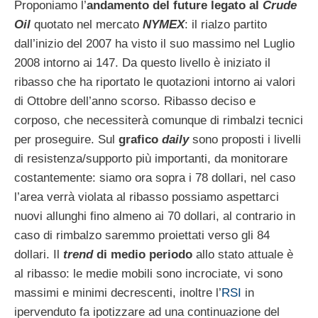
Proponiamo l’
andamento del future legato al
Crude
Oil
quotato nel mercato
NYMEX
: il rialzo partito
dall’inizio del 2007 ha visto il suo massimo nel Luglio
2008 intorno ai 147. Da questo livello è iniziato il
ribasso che ha riportato le quotazioni intorno ai valori
di Ottobre dell’anno scorso. Ribasso deciso e
corposo, che necessiterà comunque di rimbalzi tecnici
per proseguire. Sul
grafico
daily
sono proposti i livelli
di resistenza/supporto più importanti, da monitorare
costantemente: siamo ora sopra i 78 dollari, nel caso
l’area verrà violata al ribasso possiamo aspettarci
nuovi allunghi fino almeno ai 70 dollari, al contrario in
caso di rimbalzo saremmo proiettati verso gli 84
dollari. Il
trend
di medio periodo
allo stato attuale è
al ribasso: le medie mobili sono incrociate, vi sono
massimi e minimi decrescenti, inoltre l’
RSI
in
ipervenduto fa ipotizzare ad una continuazione del