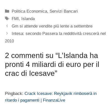
Categorie
Politica Economica
,
Servizi Bancari
Tag
FMI
,
Islanda
Gm si attende vendite più lente a settembre
Intesa: secondo Passera la redditività crescerà nel
2010
2 commenti su “L’Islanda ha
pronti 4 miliardi di euro per il
crac di Icesave”
Pingback:
Crack Icesave: Reykjavik rimboserà in
ritardo i pagamenti | FinanzaLive