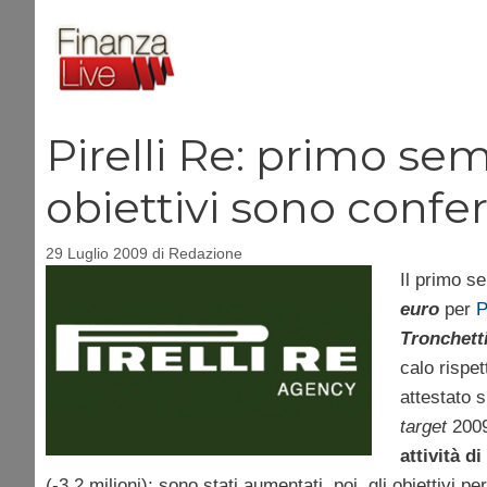
Vai
al
contenuto
Pirelli Re: primo sem
obiettivi sono confe
29 Luglio 2009
di
Redazione
Il primo s
euro
per
P
Tronchett
calo rispet
attestato s
target
2009
attività d
(-3,2 milioni); sono stati aumentati, poi, gli obiettivi 