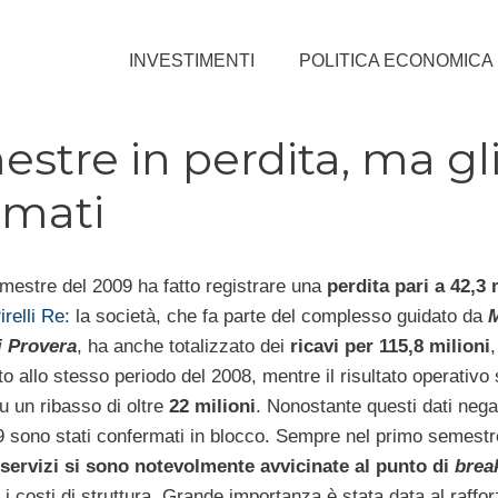
INVESTIMENTI
POLITICA ECONOMICA
estre in perdita, ma gl
rmati
emestre del 2009 ha fatto registrare una
perdita pari a 42,3 
irelli Re
: la società, che fa parte del complesso guidato da
i Provera
, ha anche totalizzato dei
ricavi per 115,8 milioni
,
to allo stesso periodo del 2008, mentre il risultato operativo 
u un ribasso di oltre
22 milioni
. Nonostante questi dati negat
 sono stati confermati in blocco. Sempre nel primo semest
i servizi si sono notevolmente avvicinate al punto di
brea
per i costi di struttura. Grande importanza è stata data al raff