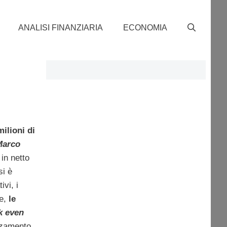
ANALISI FINANZIARIA
ECONOMIA
i
milioni di
Marco
 in netto
si è
ivi, i
re,
le
k even
orzamento