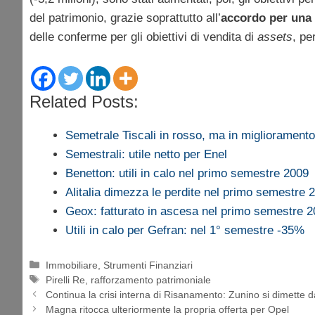
del patrimonio, grazie soprattutto all’
accordo per una l
delle conferme per gli obiettivi di vendita di
assets
, pe
Related Posts:
Semetrale Tiscali in rosso, ma in miglioramen
Semestrali: utile netto per Enel
Benetton: utili in calo nel primo semestre 2009
Alitalia dimezza le perdite nel primo semestre 
Geox: fatturato in ascesa nel primo semestre 
Utili in calo per Gefran: nel 1° semestre -35%
Categorie
Immobiliare
,
Strumenti Finanziari
Tag
Pirelli Re
,
rafforzamento patrimoniale
Continua la crisi interna di Risanamento: Zunino si dimette d
Magna ritocca ulteriormente la propria offerta per Opel