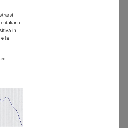
strarsi
e italiano:
itiva in
 e la
hare
,