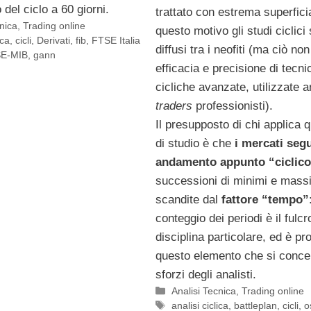
del ciclo a 60 giorni.
trattato con estrema superficia
cnica
,
Trading online
questo motivo gli studi ciclici
ica
,
cicli
,
Derivati
,
fib
,
FTSE Italia
diffusi tra i neofiti (ma ciò non
E-MIB
,
gann
efficacia e precisione di tecni
cicliche avanzate, utilizzate 
traders
professionisti).
Il presupposto di chi applica q
di studio è che
i mercati seg
andamento appunto “ciclic
successioni di minimi e mass
scandite dal
fattore “tempo”
conteggio dei periodi è il fulcr
disciplina particolare, ed è pr
questo elemento che si concen
sforzi degli analisti.
Categorie
Analisi Tecnica
,
Trading online
Tag
analisi ciclica
,
battleplan
,
cicli
,
o