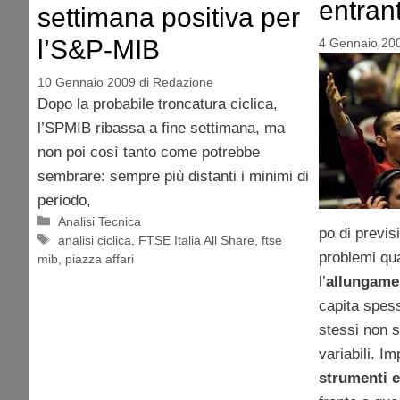
entran
settimana positiva per
l’S&P-MIB
4 Gennaio 20
10 Gennaio 2009
di
Redazione
Dopo la probabile troncatura ciclica,
l’SPMIB ribassa a fine settimana, ma
non poi così tanto come potrebbe
sembrare: sempre più distanti i minimi di
periodo,
Categorie
Analisi Tecnica
po di previs
Tag
analisi ciclica
,
FTSE Italia All Share
,
ftse
problemi qua
mib
,
piazza affari
l’
allungame
capita spess
stessi non s
variabili. I
strumenti 