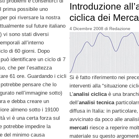
sti problemi e consentirci di
Introduzione all’
il prima possibile uno
ciclica dei Merca
er poi riversare la nostra
ttualmente sul future italiano
4 Dicembre 2008
di
Redazione
) vi sono stati diversi
mporali all’interno
iclo di 60 giorni. Dopo
 può identificare un ciclo di 7
rso, che per l’esattezza
are 61 ore. Guardando i cicli
Si è fatto riferimento nei prec
i potrebbe pensare che lo
interventi alla “situazione cicli
igurato nell’immagine sotto)
L’
analisi ciclica
è una branch
ura e debba creare un
dell’
analisi tecnica
particola
iore almeno sotto i 19100
diffusa in Italia: in particolare,
ltà vi è una certa forza sul
avvicinato da poco alle analisi
 potrebbe impedire la
mercati
riesce a reperire mol
ne del minimo causa
materiale su questo argomento