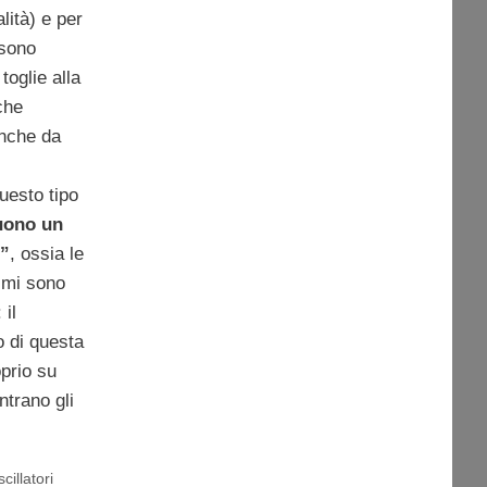
lità) e per
 sono
 toglie alla
che
anche da
uesto tipo
uono un
o”
, ossia le
imi sono
: il
o di questa
oprio su
trano gli
scillatori