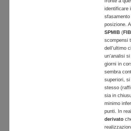
fronte a que
identificare 
sfasamento p
posizione. A
SPMIB
(
FIB
scompensi te
dell’ultimo c
un’analisi si
giorni in co
sembra cont
superiori, s
stesso (raff
sia in chius
minimo infer
punti. In rea
derivato
che
realizzazio