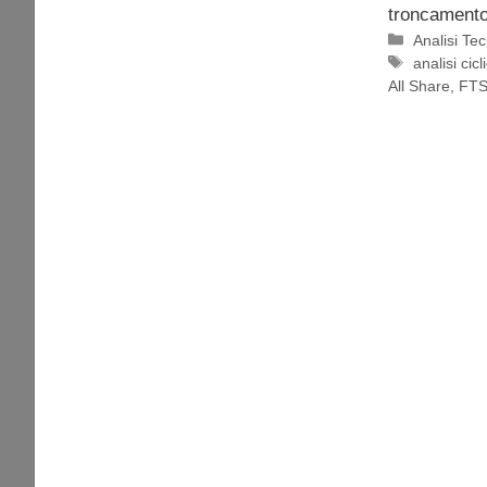
troncamento 
Categorie
Analisi Te
Tag
analisi cicl
All Share
,
FTS