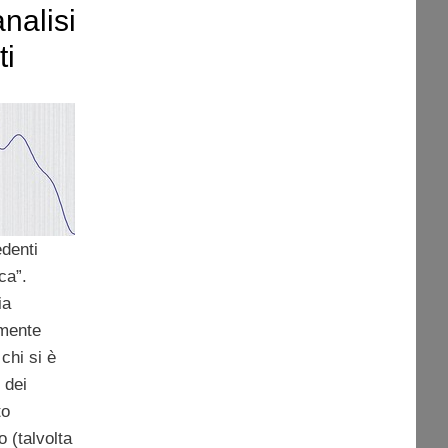
analisi
ti
edenti
ca”.
ia
rmente
 chi si è
 dei
to
 (talvolta