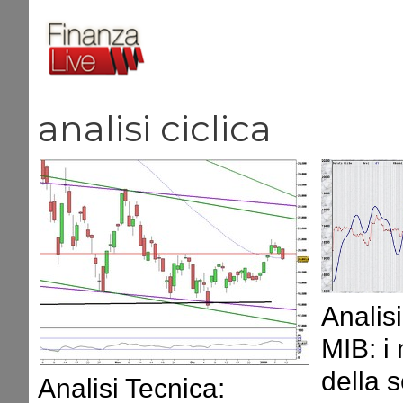
Vai
al
contenuto
analisi ciclica
Analis
MIB: i
della 
Analisi Tecnica: