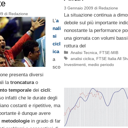
te
3 Gennaio 2009
di
Redazione
09
di
Redazione
La situazione continua a dimo
L’
a
debole sul più importante indic
nali
nonostante la performance pos
si
una giornata con volumi bassi
cicl
rottura del
ica
Categorie
Analisi Tecnica
,
FTSE-MIB
Tag
analisi ciclica
,
FTSE Italia All S
a
Investimenti
,
medio periodo
sco
ione presenta diversi
li la
troncatura
o
nto
temporale
dei
cicli
:
o infatti che le durate degli
iano costanti e ripetitive, ma
mportante è dunque avere
e metodologie
in grado di far