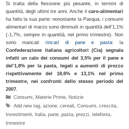
Si tratta della flessione più pesante, in termini di
quantità, degli ultimi tre anni. Anche il
caro-alimentari
ha fatto la sua parte: nonostante la Pasqua, i consumi
alimentari di marzo sono diminuiti in quantità dell’1,1%
(-1,7%, sempre in quantità, nel primo trimestre). Non
sono mancati
rincari di pane e pasta
: la
Confederazione italiana agricoltori (Cia) segnala
infatti un calo dei consumi del 3,5% per il pane e
del’1,8% per la pasta, legati a aumenti di prezzo
rispettivamente del 18,6% e 13,1% nel primo
trimestre, nei confronti dello stesso periodo del
2007
.
Categorie
Consumi
,
Materie Prime
,
Notizie
Tag
Add new tag
,
azione
,
cereali
,
Consumi
,
crescita
,
Investimenti
,
Italia
,
pane
,
pasta
,
prezzi
,
telefonia
,
trimestre