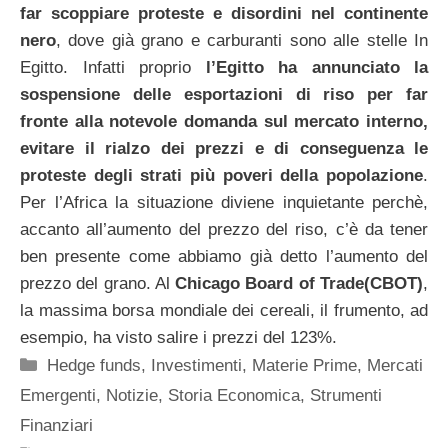
far scoppiare proteste e disordini nel continente
nero
, dove già grano e carburanti sono alle stelle In
Egitto. Infatti proprio
l’Egitto ha annunciato la
sospensione delle esportazioni di riso per far
fronte alla notevole domanda sul mercato interno,
evitare il rialzo dei prezzi e di conseguenza le
proteste degli strati più poveri della popolazione
.
Per l’Africa la situazione diviene inquietante perchè,
accanto all’aumento del prezzo del riso, c’è da tener
ben presente come abbiamo già detto l’aumento del
prezzo del grano. Al
Chicago Board of Trade(CBOT)
,
la massima borsa mondiale dei cereali, il frumento, ad
esempio, ha visto salire i prezzi del 123%.
Categorie
Hedge funds
,
Investimenti
,
Materie Prime
,
Mercati
Emergenti
,
Notizie
,
Storia Economica
,
Strumenti
Finanziari