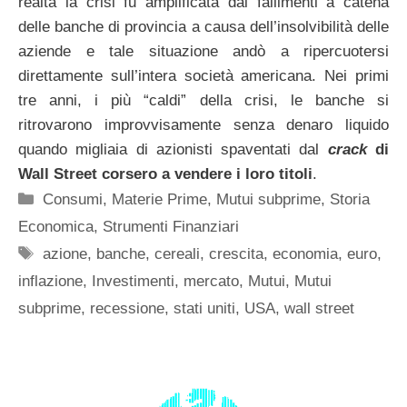
realtà la crisi fu amplificata dai fallimenti a catena
delle banche di provincia a causa dell’insolvibilità delle
aziende e tale situazione andò a ripercuotersi
direttamente sull’intera società americana. Nei primi
tre anni, i più “caldi” della crisi, le banche si
ritrovarono improvvisamente senza denaro liquido
quando migliaia di azionisti spaventati dal
crack
di
Wall Street corsero a vendere i loro titoli
.
Categorie
Consumi
,
Materie Prime
,
Mutui subprime
,
Storia
Economica
,
Strumenti Finanziari
Tag
azione
,
banche
,
cereali
,
crescita
,
economia
,
euro
,
inflazione
,
Investimenti
,
mercato
,
Mutui
,
Mutui
subprime
,
recessione
,
stati uniti
,
USA
,
wall street