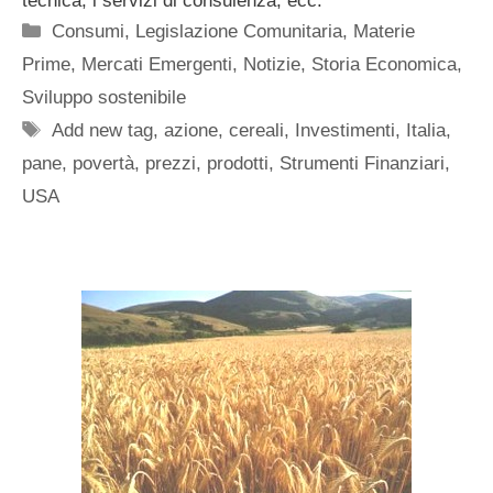
tecnica, i servizi di consulenza, ecc.
Categorie
Consumi
,
Legislazione Comunitaria
,
Materie
Prime
,
Mercati Emergenti
,
Notizie
,
Storia Economica
,
Sviluppo sostenibile
Tag
Add new tag
,
azione
,
cereali
,
Investimenti
,
Italia
,
pane
,
povertà
,
prezzi
,
prodotti
,
Strumenti Finanziari
,
USA