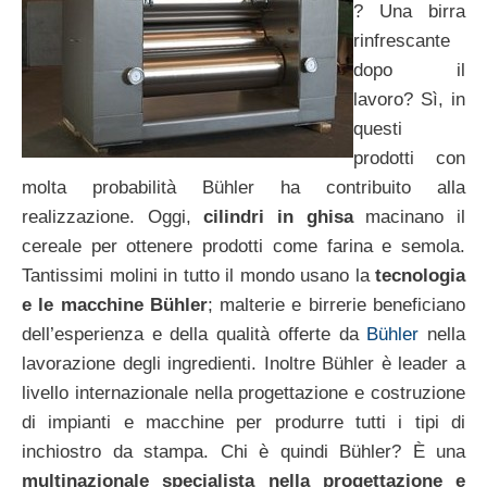
? Una birra
rinfrescante
dopo il
lavoro? Sì, in
questi
prodotti con
molta probabilità Bühler ha contribuito alla
realizzazione. Oggi,
cilindri in ghisa
macinano il
cereale per ottenere prodotti come farina e semola.
Tantissimi molini in tutto il mondo usano la
tecnologia
e le macchine Bühler
; malterie e birrerie beneficiano
dell’esperienza e della qualità offerte da
Bühler
nella
lavorazione degli ingredienti. Inoltre Bühler è leader a
livello internazionale nella progettazione e costruzione
di impianti e macchine per produrre tutti i tipi di
inchiostro da stampa. Chi è quindi Bühler? È una
multinazionale specialista nella progettazione e