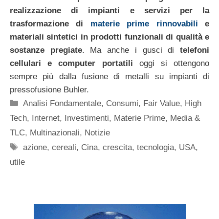
realizzazione di impianti e servizi per la
trasformazione di
materie prime rinnovabili
e
materiali sintetici in prodotti funzionali di qualità e
sostanze pregiate
. Ma anche i gusci di
telefoni
cellulari e computer portatili
oggi si ottengono
sempre più dalla fusione di metalli su impianti di
pressofusione Buhler.
Categorie
Analisi Fondamentale
,
Consumi
,
Fair Value
,
High
Tech
,
Internet
,
Investimenti
,
Materie Prime
,
Media &
TLC
,
Multinazionali
,
Notizie
Tag
azione
,
cereali
,
Cina
,
crescita
,
tecnologia
,
USA
,
utile