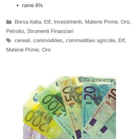
rame 6%
Categorie
Borsa Italia
,
Etf
,
Investimenti
,
Materie Prime
,
Oro
,
Petrolio
,
Strumenti Finanziari
Tag
cereali
,
commodities
,
commodities agricole
,
Etf
,
Materie Prime
,
Oro