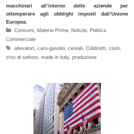
macchinari all’interno delle aziende per
ottemperare agli obblighi imposti dall’Unione
Europea
.
Categorie
Consumi
,
Materie Prime
,
Notizie
,
Politica
Commerciale
Tag
allevatori
,
caro-gasolio
,
cereali
,
Coldiretti
,
costi
,
crisi di settore
,
made in italy
,
produzione