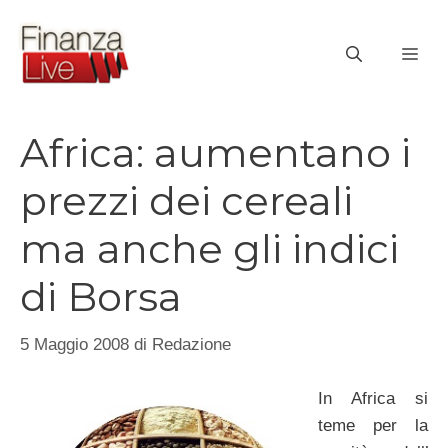
Vai
al
ME
contenuto
Africa: aumentano i
prezzi dei cereali
ma anche gli indici
di Borsa
5 Maggio 2008
di
Redazione
In Africa si
teme per la