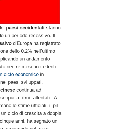
dei
paesi occidentali
stanno
o un periodo recessivo. Il
ssivo
d’Europa ha registrato
one dello 0,2% nell’ultimo
replicando un andamento
uto nei tre mesi precedenti.
n ciclo economico
in
nei paesi sviluppati,
 cinese
continua ad
seppur a ritmi rallentati. A
ano le stime ufficiali, il pil
un ciclo di crescita a doppia
 cinque anni, ha segnato un
to, crescendo nel terzo