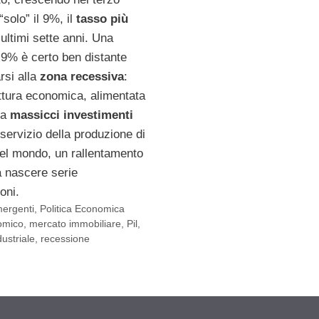
“solo” il 9%, il
tasso più
ultimi sette anni. Una
 9% è certo ben distante
rsi alla
zona recessiva
:
uttura economica, alimentata
da
massicci investimenti
a servizio della produzione di
del mondo, un rallentamento
a nascere serie
oni.
mergenti
,
Politica Economica
omico
,
mercato immobiliare
,
Pil
,
ustriale
,
recessione