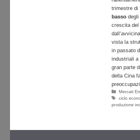
trimestre di 
basso
degli 
crescita del
dall’avvicina
vista la str
in passato 
industriali 
gran parte 
della Cina f
preoccupazi
Categorie
Mercati E
Tag
ciclo econ
produzione ind