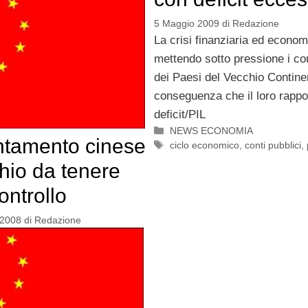
5 Maggio 2009
di
Redazione
La crisi finanziaria ed econom
mettendo sotto pressione i con
dei Paesi del Vecchio Contine
conseguenza che il loro rappo
deficit/PIL
Categorie
NEWS ECONOMIA
lentamento cinese
Tag
ciclo economico
,
conti pubblici
,
chio da tenere
ontrollo
 2008
di
Redazione