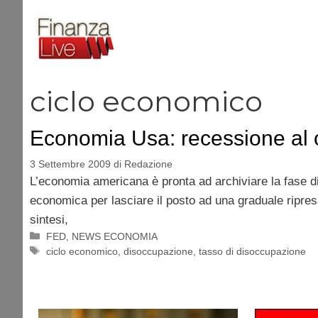
Vai
al
contenuto
ciclo economico
Economia Usa: recessione al 
3 Settembre 2009
di
Redazione
L’economia americana è pronta ad archiviare la fase di 
economica per lasciare il posto ad una graduale ripres
sintesi,
Categorie
FED
,
NEWS ECONOMIA
Tag
ciclo economico
,
disoccupazione
,
tasso di disoccupazione