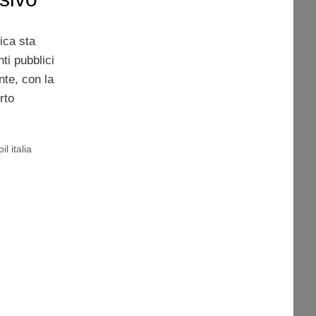
ica sta
ti pubblici
nte, con la
rto
pil italia