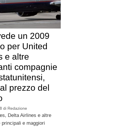
vede un 2009
uo per United
s e altre
anti compagnie
tatunitensi,
 al prezzo del
o
8
di
Redazione
es, Delta Airlines e altre
e principali e maggiori