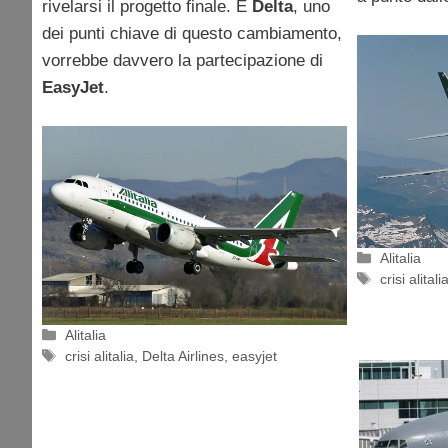
rivelarsi il progetto finale. E
Delta
, uno
dei punti chiave di questo cambiamento,
vorrebbe davvero la partecipazione di
EasyJet
.
Categorie
Alitalia
Tag
crisi alitali
Categorie
Alitalia
Tag
crisi alitalia
,
Delta Airlines
,
easyjet