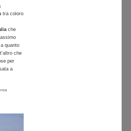
i
s
tra coloro
lia
che
massimo
 a quanto
t’altro che
ose per
sata a
ansa