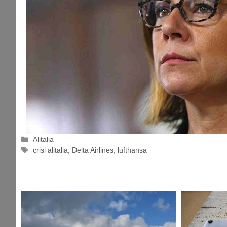
Categorie
Alitalia
Tag
crisi alitalia
,
Delta Airlines
,
lufthansa