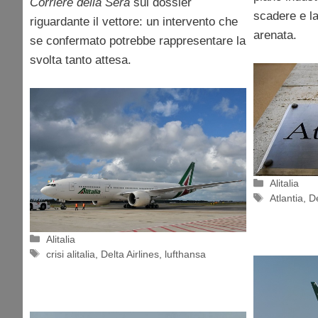
Corriere della Sera
sul dossier
scadere e l
riguardante il vettore: un intervento che
arenata.
se confermato potrebbe rappresentare la
svolta tanto attesa.
Categorie
Alitalia
Tag
Atlantia
,
De
Categorie
Alitalia
Tag
crisi alitalia
,
Delta Airlines
,
lufthansa