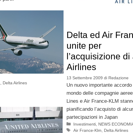
Delta ed Air Fra
unite per
l’acquisizione d
Airlines
13 Settembre 2009
di
Redazione
a
,
Delta Airlines
Un nuovo importante accordo
mondo delle compagnie aeree.
Lines e Air France-KLM stanno
pianificando l’acquisto di alcu
partecipazioni in Japan
Categorie
Investimenti
,
NEWS ECONOMI
Tag
Air France-Klm
,
Delta Airlines