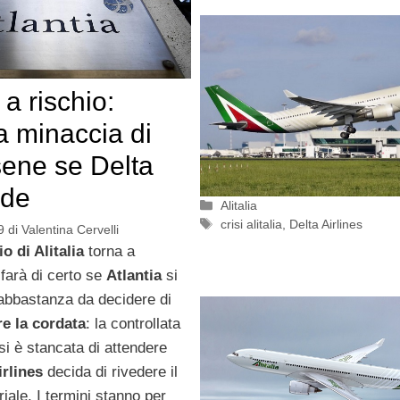
a a rischio:
ia minaccia di
ene se Delta
ede
Categorie
Alitalia
Tag
crisi alitalia
,
Delta Airlines
9
di
Valentina Cervelli
o di Alitalia
torna a
 farà di certo se
Atlantia
si
 abbastanza da decidere di
e la cordata
: la controllata
si è stancata di attendere
irlines
decida di rivedere il
riale. I termini stanno per