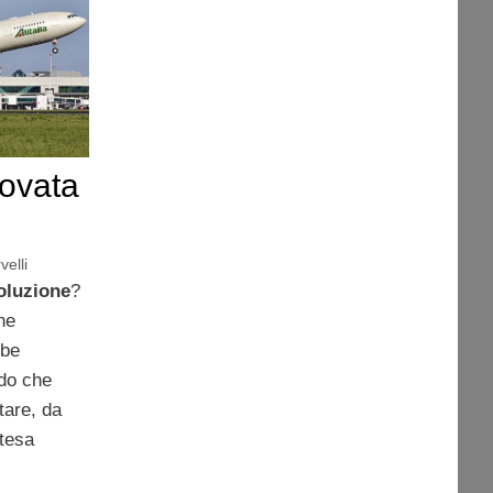
trovata
velli
oluzione
?
ne
bbe
rdo che
tare, da
ttesa