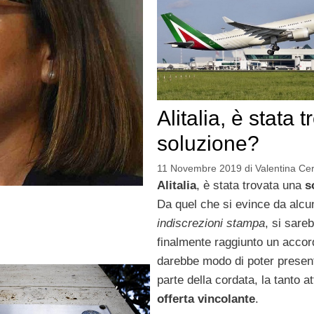
Alitalia, è stata 
soluzione?
11 Novembre 2019
di
Valentina Cer
Alitalia
, è stata trovata una
s
Da quel che si evince da alcu
indiscrezioni stampa
, si sare
finalmente raggiunto un acco
darebbe modo di poter presen
parte della cordata, la tanto a
offerta vincolante
.