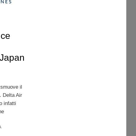
nce
i Japan
 smuove il
 Delta Air
 infatti
ne
A