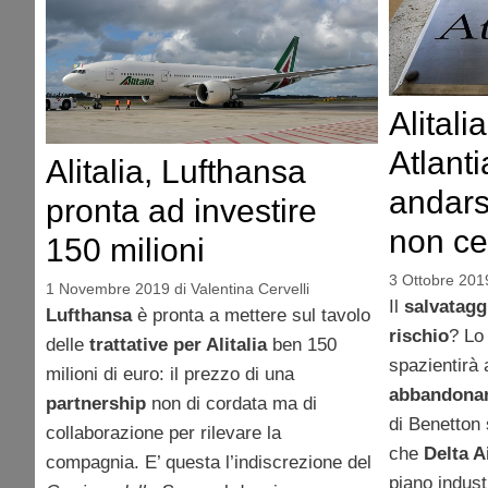
Alitali
Atlant
Alitalia, Lufthansa
andars
pronta ad investire
non c
150 milioni
3 Ottobre 201
1 Novembre 2019
di
Valentina Cervelli
Il
salvataggi
Lufthansa
è pronta a mettere sul tavolo
rischio
? Lo
delle
trattative per Alitalia
ben 150
spazientirà
milioni di euro: il prezzo di una
abbandonar
partnership
non di cordata ma di
di Benetton 
collaborazione per rilevare la
che
Delta A
compagnia. E’ questa l’indiscrezione del
piano indust