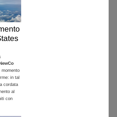
amento
States
i
NewCo
l momento
rme: in tal
la cordata
ento al
iti con