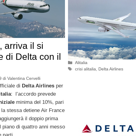
, arriva il si
le di Delta con il
Categorie
Alitalia
Tag
crisi alitalia
,
Delta Airlines
9
di
Valentina Cervelli
ufficiale di
Delta Airlines
per
italia
: l’accordo prevede
niziale
minima del 10%, pari
 la stessa detiene Air France
aggiungerà il doppio prima
el piano di quattro anni messo
 parti.