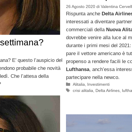
26 Agosto 2020
di
Valentina Cervell
Rispunta anche
Delta Airline
interessati a diventare partner
commerciali della
Nuova Alita
dovrebbe venire alla luce al 
n settimana?
durante i primi mesi del 2021:
pare il vettore americano è tut
mana? E’ questo l’auspicio del
propenso a rendere facili le c
rendono probabile che novità
Lufthansa
, anch’essa interes
edì. Che l’attesa della
partecipare nella newco.
?
Categorie
Alitalia
,
Investimenti
Tag
crisi alitalia
,
Delta Airlines
,
lufth