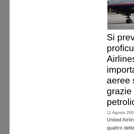
Si pre
profic
Airline
import
aeree s
grazie
petroli
11 Agosto 200
United Airlin
quattro dell