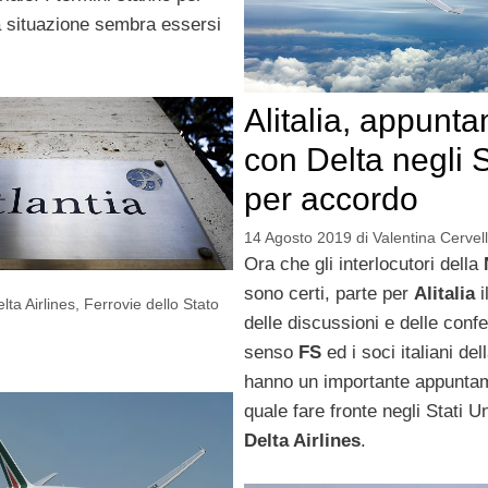
a situazione sembra essersi
Alitalia, appunt
con Delta negli 
per accordo
14 Agosto 2019
di
Valentina Cervell
Ora che gli interlocutori della
sono certi, parte per
Alitalia
i
lta Airlines
,
Ferrovie dello Stato
delle discussioni e delle confe
senso
FS
ed i soci italiani del
hanno un importante appuntam
quale fare fronte negli Stati Un
Delta Airlines
.