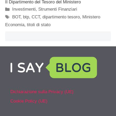
Il Dipartimento del Tesoro del Ministero
Categorie
Investimenti
,
Strumenti Finanziari
Tag
BOT
,
btp
,
CCT
,
dipartimento tesoro
,
Ministero
Economia
,
titoli di stato
Dichiarazione sulla Privacy (UE)
Cookie Policy (UE)