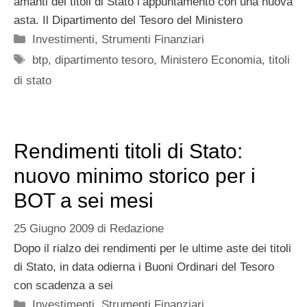
amanti dei titoli di Stato l’appuntamento con una nuova
asta. Il Dipartimento del Tesoro del Ministero
Categorie
Investimenti
,
Strumenti Finanziari
Tag
btp
,
dipartimento tesoro
,
Ministero Economia
,
titoli
di stato
Rendimenti titoli di Stato:
nuovo minimo storico per i
BOT a sei mesi
25 Giugno 2009
di
Redazione
Dopo il rialzo dei rendimenti per le ultime aste dei titoli
di Stato, in data odierna i Buoni Ordinari del Tesoro
con scadenza a sei
Categorie
Investimenti
,
Strumenti Finanziari