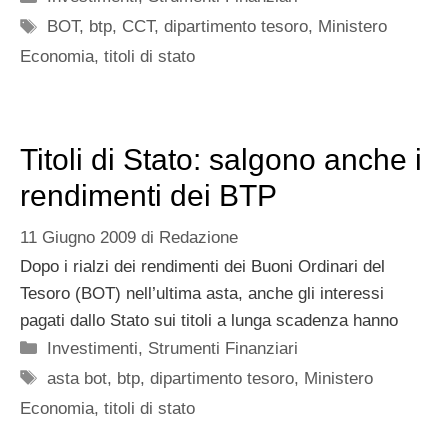
Tag
BOT
,
btp
,
CCT
,
dipartimento tesoro
,
Ministero
Economia
,
titoli di stato
Titoli di Stato: salgono anche i
rendimenti dei BTP
11 Giugno 2009
di
Redazione
Dopo i rialzi dei rendimenti dei Buoni Ordinari del
Tesoro (BOT) nell’ultima asta, anche gli interessi
pagati dallo Stato sui titoli a lunga scadenza hanno
Categorie
Investimenti
,
Strumenti Finanziari
Tag
asta bot
,
btp
,
dipartimento tesoro
,
Ministero
Economia
,
titoli di stato