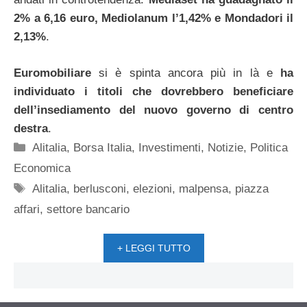
2% a 6,16 euro, Mediolanum l’1,42% e Mondadori il
2,13%
.
Euromobiliare
si è spinta ancora più in là e
ha
individuato i titoli che dovrebbero beneficiare
dell’insediamento del nuovo governo di centro
destra
.
Categorie
Alitalia
,
Borsa Italia
,
Investimenti
,
Notizie
,
Politica
Economica
Tag
Alitalia
,
berlusconi
,
elezioni
,
malpensa
,
piazza
affari
,
settore bancario
+ LEGGI TUTTO