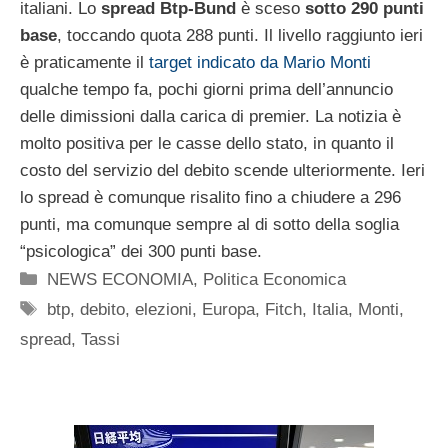
italiani. Lo
spread Btp-Bund
è sceso
sotto 290 punti
base
, toccando quota 288 punti. Il livello raggiunto ieri
è praticamente il
target indicato da Mario Monti
qualche tempo fa, pochi giorni prima dell’annuncio
delle dimissioni dalla carica di premier. La notizia è
molto positiva per le casse dello stato, in quanto il
costo del servizio del debito scende ulteriormente. Ieri
lo spread è comunque risalito fino a chiudere a 296
punti, ma comunque sempre al di sotto della soglia
“psicologica” dei 300 punti base.
Categorie
NEWS ECONOMIA
,
Politica Economica
Tag
btp
,
debito
,
elezioni
,
Europa
,
Fitch
,
Italia
,
Monti
,
spread
,
Tassi