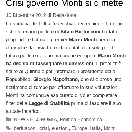
Crisi governo Monti si dimette
10 Dicembre 2012
di
Redazione
La sfiducia del Pdl all’esecutivo dei tecnici e il ritorno
sullo scenario politico di
Silvio Berlusconi
ha fatto
propendere l’attuale premier
Mario Monti
per una
decisione dai risvolti fondamentali non solo per il
futuro politico italiano ma anche europeo.
Mario Monti
ha deciso di rassegnare le dimissioni
. Il premier è
salito al Quirinale per informare il presidente della
Repubblica,
Giorgio Napolitano
, che si è preso una
settimana di tempo per effettuare le sue valutazioni.
Monti ha comunque assicurato di voler completare
l’iter della
Legge di Stabilità
prima di lasciare il suo
attuale incarico.
Categorie
NEWS ECONOMIA
,
Politica Economica
Tag
berlusconi
,
crisi
,
elezioni
,
Europa
,
Italia
,
Monti