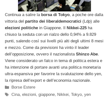
Continua a salire la
borsa di Tokyo
, a poche ore dalla
vittoria del
partito dei liberaldemocratici
(Ldp) alle
elezioni politiche
in Giappone. Il
Nikkei-225
ha
chiuso la seduta con un rialzo dello 0,94% a 9.829
punti, salendo così sui livelli più alti degli ultimi 8 mesi
e mezzo. Come da previsioni ha vinto il leader
dell’opposizione, ovvero il nazionalista
Shinzo Abe
.
Viene considerato un falco in tema di politica estera e
ha intenzione di portare avanti una politica monetaria
ultra-espansiva per favorire la svalutazione dello yen,
la ripresa dell’export e dell’economia nazionale.
Categorie
Borse Estere
Tag
Cina
,
elezioni
,
giappone
,
Nikkei
,
Tokyo
,
yen