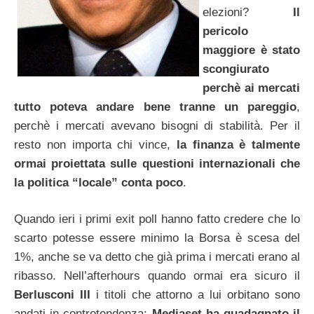
elezioni?
Il
pericolo
maggiore è stato
scongiurato
perchè ai mercati
tutto poteva andare bene tranne un pareggio
,
perchè i mercati avevano bisogni di stabilità. Per il
resto non importa chi vince,
la finanza è talmente
ormai proiettata sulle questioni internazionali che
la politica “locale” conta poco
.
Quando ieri i primi exit poll hanno fatto credere che lo
scarto potesse essere minimo la Borsa è scesa del
1%, anche se va detto che già prima i mercati erano al
ribasso. Nell’afterhours quando ormai era sicuro il
Berlusconi III
i titoli che attorno a lui orbitano sono
andati in controtendenza:
Mediaset ha guadagnato il