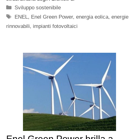
Categorie
Sviluppo sostenibile
Tag
ENEL
,
Enel Green Power
,
energia eolica
,
energie
rinnovabili
,
impianti fotovoltaici
Enel Green Power brilla a