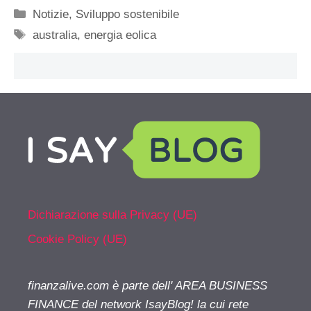
Categorie
Notizie
,
Sviluppo sostenibile
Tag
australia
,
energia eolica
Dichiarazione sulla Privacy (UE)
Cookie Policy (UE)
finanzalive.com è parte dell' AREA BUSINESS
FINANCE del network IsayBlog! la cui rete