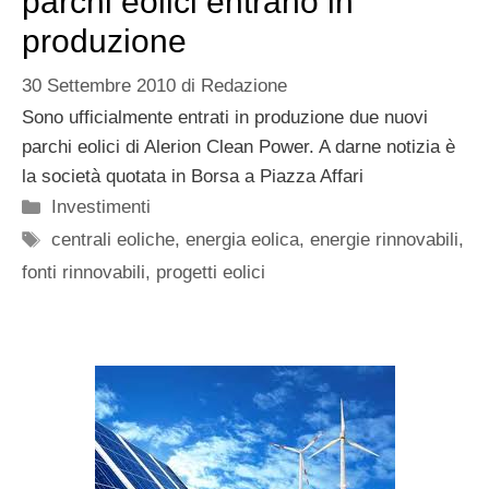
parchi eolici entrano in
produzione
30 Settembre 2010
di
Redazione
Sono ufficialmente entrati in produzione due nuovi
parchi eolici di Alerion Clean Power. A darne notizia è
la società quotata in Borsa a Piazza Affari
Categorie
Investimenti
Tag
centrali eoliche
,
energia eolica
,
energie rinnovabili
,
fonti rinnovabili
,
progetti eolici