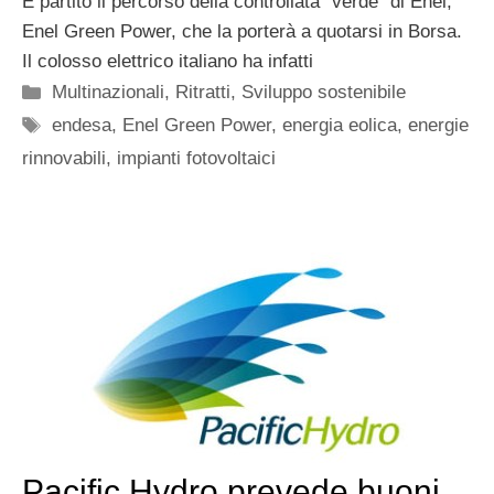
E partito il percorso della controllata “verde” di Enel,
Enel Green Power, che la porterà a quotarsi in Borsa.
Il colosso elettrico italiano ha infatti
Categorie
Multinazionali
,
Ritratti
,
Sviluppo sostenibile
Tag
endesa
,
Enel Green Power
,
energia eolica
,
energie
rinnovabili
,
impianti fotovoltaici
Pacific Hydro prevede buoni