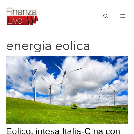
Vai
al
ME
contenuto
energia eolica
Eolico, intesa Italia-Cina con