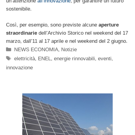
un’attenzione
all’innovazione
, per garantire un futuro
sostenibile.
Così, per esempio, sono previste alcune
aperture
straordinarie
dell’Archivio Storico nel weekend del 17
marzo, dall’11 al 17 aprile e nel weekend del 2 giugno.
Categorie
NEWS ECONOMIA
,
Notizie
Tag
elettricità
,
ENEL
,
energie rinnovabili
,
eventi
,
innovazione