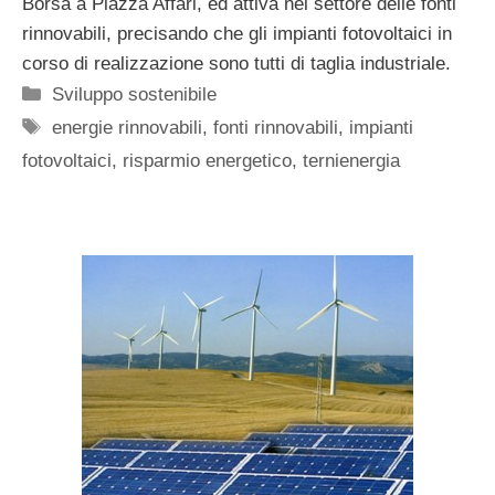
Borsa a Piazza Affari, ed attiva nel settore delle fonti
rinnovabili, precisando che gli impianti fotovoltaici in
corso di realizzazione sono tutti di taglia industriale.
Categorie
Sviluppo sostenibile
Tag
energie rinnovabili
,
fonti rinnovabili
,
impianti
fotovoltaici
,
risparmio energetico
,
ternienergia