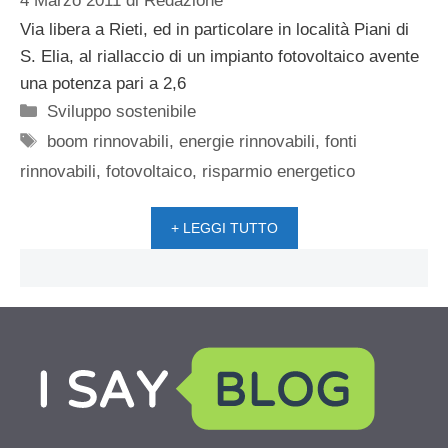
4 Marzo 2011
di
Redazione
Via libera a Rieti, ed in particolare in località Piani di
S. Elia, al riallaccio di un impianto fotovoltaico avente
una potenza pari a 2,6
Categorie
Sviluppo sostenibile
Tag
boom rinnovabili
,
energie rinnovabili
,
fonti
rinnovabili
,
fotovoltaico
,
risparmio energetico
+ LEGGI TUTTO