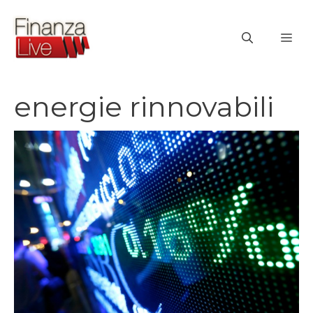
Vai
al
ME
contenuto
energie rinnovabili