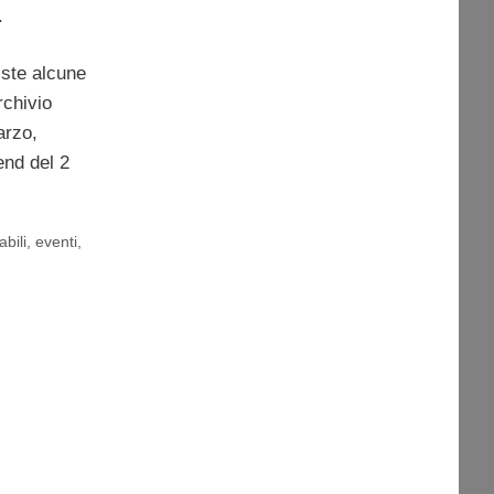
.
iste alcune
rchivio
arzo,
end del 2
bili
,
eventi
,