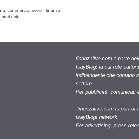
ina
,
commercio
,
eventi
,
finanza
,
,
stati uniti
finanzalive.com è parte d
IsayBlog! la cui rete editor
indipendente che contano su
settore.
Per pubblicità, comunicati 
finanzalive.com is part o
IsayBlog! network.
For advertising, press rele