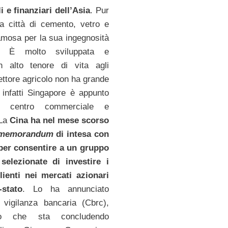
 e finanziari dell’Asia
. Pur
 città di cemento, vetro e
famosa per la sua ingegnosità
ca. È molto sviluppata e
n alto tenore di vita agli
 settore agricolo non ha grande
 infatti Singapore è appunto
e centro commerciale e
 La
Cina ha nel mese scorso
memorandum
di intesa con
per consentire a un gruppo
selezionate di investire i
lienti nei mercati azionari
-stato
. Lo ha annunciato
di vigilanza bancaria (Cbrc),
do che sta concludendo