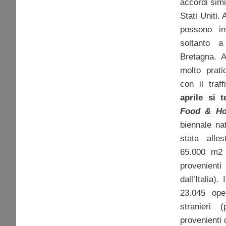
accordi sim
Stati Uniti.
possono inv
soltanto
Bretagna. A
molto prati
con il traf
aprile si 
Food & Ho
biennale na
stata alle
65.000 m2 
provenient
dall’Italia)
23.045 oper
stranieri 
provenienti 