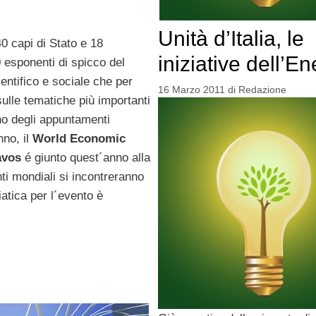
Unità d’Italia, le
40 capi di Stato e 18
iniziative dell’En
0 esponenti di spicco del
entifico e sociale che per
16 Marzo 2011
di
Redazione
ulle tematiche più importanti
o degli appuntamenti
nno, il
World Economic
avos
é giunto quest´anno alla
i mondiali si incontreranno
iatica per l´evento è