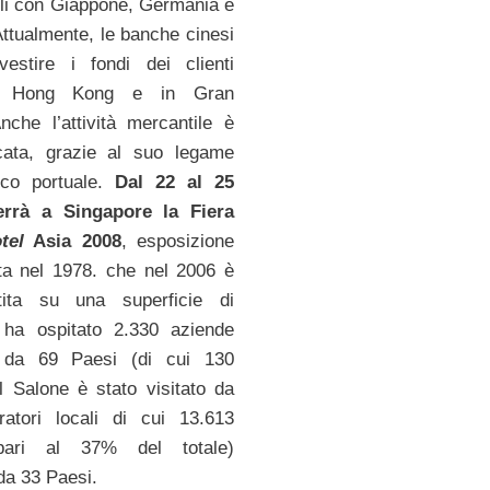
ili con Giappone, Germania e
 Attualmente, le banche cinesi
estire i fondi dei clienti
 a Hong Kong e in Gran
nche l’attività mercantile è
cata, grazie al suo legame
fico portuale.
Dal 22 al 25
terrà a Singapore la Fiera
tel
Asia 2008
, esposizione
ta nel 1978. che nel 2006 è
stita su una superficie di
ha ospitato 2.330 aziende
i da 69 Paesi (di cui 130
. Il Salone è stato visitato da
atori locali di cui 13.613
(pari al 37% del totale)
da 33 Paesi.