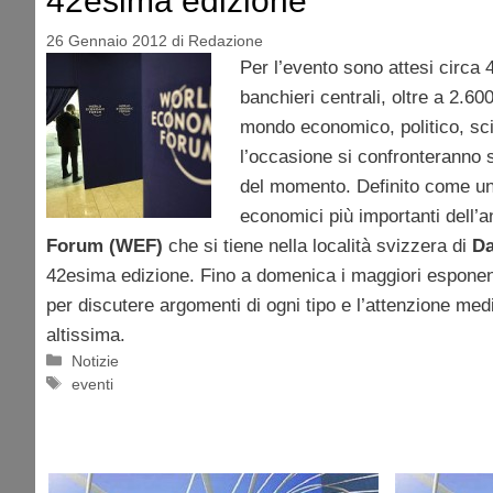
42esima edizione
26 Gennaio 2012
di
Redazione
Per l’evento sono attesi circa 
banchieri centrali, oltre a 2.60
mondo economico, politico, sci
l’occasione si confronteranno s
del momento. Definito come un
economici più importanti dell’a
Forum (WEF)
che si tiene nella località svizzera di
D
42esima edizione. Fino a domenica i maggiori esponent
per discutere argomenti di ogni tipo e l’attenzione med
altissima.
Categorie
Notizie
Tag
eventi