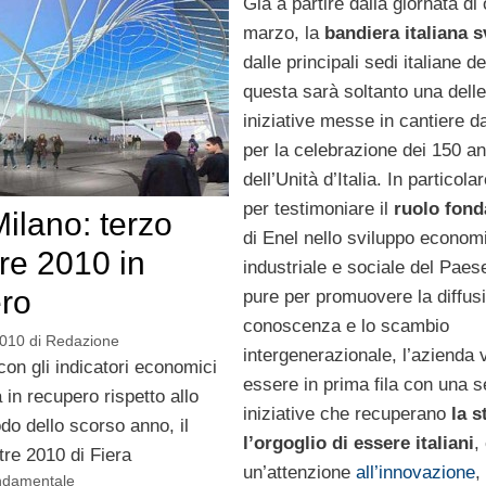
Già a partire dalla giornata di 
marzo, la
bandiera italiana 
dalle principali sedi italiane del
questa sarà soltanto una delle
iniziative messe in cantiere da
per la celebrazione dei 150 an
dell’Unità d’Italia. In particola
per testimoniare il
ruolo fon
Milano: terzo
di Enel nello sviluppo econom
tre 2010 in
industriale e sociale del Pae
ro
pure per promuovere la diffusi
conoscenza e lo scambio
2010
di
Redazione
intergenerazionale, l’azienda 
con gli indicatori economici
essere in prima fila con una se
 in recupero rispetto allo
iniziative che recuperano
la s
do dello scorso anno, il
l’orgoglio di essere italiani
,
tre 2010 di Fiera
un’attenzione
all’innovazione
,
ondamentale