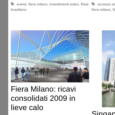
Tag
Tag
eventi
,
fiera milano
,
investimenti esteri
,
Real
accesso al
brasiliano
fiera milano
,
f
Fiera Milano: ricavi
consolidati 2009 in
lieve calo
Singap