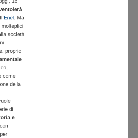
oggi, 16
sventolerà
l’
Enel
. Ma
 molteplici
lla società
ni
re, proprio
damentale
ico,
se come
one della
vuole
rie di
toria e
 con
 per