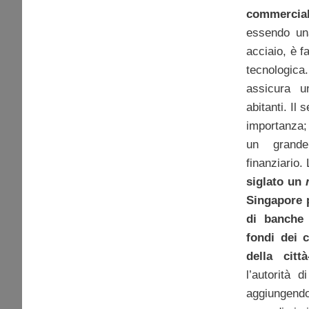
commerciali
essendo una
acciaio, è 
tecnologi
assicura u
abitanti. Il
importanza;
un grand
finanziario.
siglato un
Singapore 
di banche 
fondi dei c
della città
l’autorità 
aggiungen