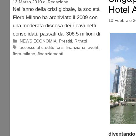
13 Marzo 2010
di
Redazione
Hotel 
Nell’anno della crisi globale, la società
Fiera Milano ha archiviato il 2009 con
10 Febbraio 
una moderata discesa dei ricavi netti
consolidati, passati dai 306,5 milioni di
Categorie
NEWS ECONOMIA
,
Prestiti
,
Ritratti
Tag
accesso al credito
,
crisi finanziaria
,
eventi
,
fiera milano
,
finanziamenti
diventand