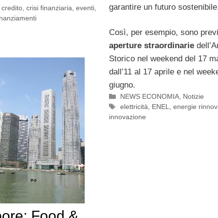
garantire un futuro sostenibile
 credito
,
crisi finanziaria
,
eventi
,
inanziamenti
Così, per esempio, sono prev
aperture straordinarie
dell’A
Storico nel weekend del 17 m
dall’11 al 17 aprile e nel week
giugno.
Categorie
NEWS ECONOMIA
,
Notizie
Tag
elettricità
,
ENEL
,
energie rinnova
innovazione
ore: Food &