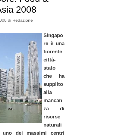
Asia 2008
2008
di
Redazione
Singapo
re è una
fiorente
città-
stato
che ha
supplito
alla
mancan
za di
risorse
naturali
o uno dei massimi centri