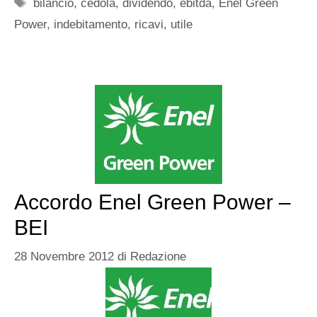
Tag
bilancio
,
cedola
,
dividendo
,
ebitda
,
Enel Green
Power
,
indebitamento
,
ricavi
,
utile
Accordo Enel Green Power –
BEI
28 Novembre 2012
di
Redazione