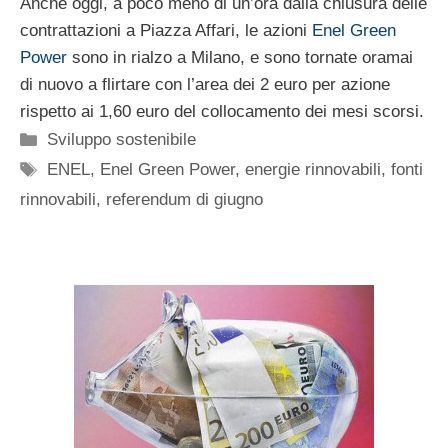
Anche oggi, a poco meno di un’ora dalla chiusura delle
contrattazioni a Piazza Affari, le azioni
Enel Green
Power
sono in rialzo a Milano, e sono tornate oramai
di nuovo a flirtare con l’area dei 2 euro per azione
rispetto ai 1,60 euro del collocamento dei mesi scorsi.
Categorie
Sviluppo sostenibile
Tag
ENEL
,
Enel Green Power
,
energie rinnovabili
,
fonti
rinnovabili
,
referendum di giugno