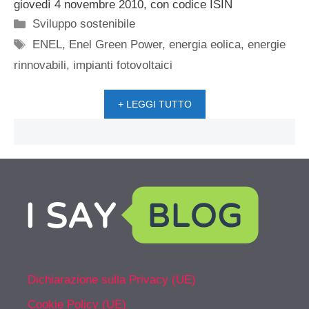
giovedì 4 novembre 2010, con codice ISIN
Categorie
Sviluppo sostenibile
Tag
ENEL
,
Enel Green Power
,
energia eolica
,
energie
rinnovabili
,
impianti fotovoltaici
+ LEGGI TUTTO
Dichiarazione sulla Privacy (UE)
Cookie Policy (UE)