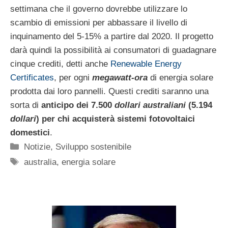
settimana che il governo dovrebbe utilizzare lo
scambio di emissioni per abbassare il livello di
inquinamento del 5-15% a partire dal 2020. Il progetto
darà quindi la possibilità ai consumatori di guadagnare
cinque crediti, detti anche
Renewable Energy
Certificates
, per ogni
megawatt-ora
di energia solare
prodotta dai loro pannelli. Questi crediti saranno una
sorta di
anticipo dei 7.500
dollari australiani
(5.194
dollari
) per chi acquisterà sistemi fotovoltaici
domestici
.
Categorie
Notizie
,
Sviluppo sostenibile
Tag
australia
,
energia solare