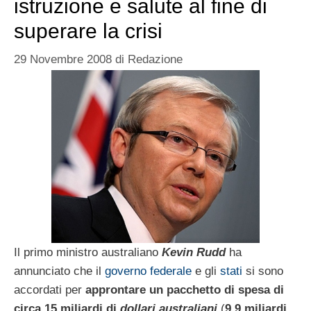
istruzione e salute al fine di
superare la crisi
29 Novembre 2008
di
Redazione
Il primo ministro australiano
Kevin Rudd
ha
annunciato che il
governo federale
e gli
stati
si sono
accordati per
approntare un pacchetto di spesa di
circa 15 miliardi di
dollari australiani
(
9,9 miliardi