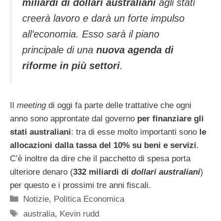
miliardi di
dollari australiani
agli stati
creerà lavoro e darà un forte impulso
all’economia. Esso sarà il piano
principale di una
nuova agenda di
riforme in più settori
.
Il
meeting
di oggi fa parte delle trattative che ogni
anno sono approntate dal governo
per finanziare gli
stati australiani
: tra di esse molto importanti sono
le
allocazioni dalla tassa del 10% su beni e servizi
.
C’è inoltre da dire che il pacchetto di spesa porta
ulteriore denaro (
332 miliardi di
dollari australiani
)
per questo e i prossimi tre anni fiscali.
Categorie
Notizie
,
Politica Economica
Tag
australia
,
Kevin rudd