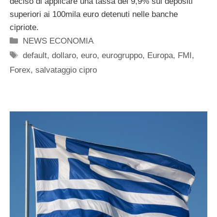
deciso di applicare una tassa del 9,9% sui depositi
superiori ai 100mila euro detenuti nelle banche
cipriote.
Categorie
NEWS ECONOMIA
Tag
default
,
dollaro
,
euro
,
eurogruppo
,
Europa
,
FMI
,
Forex
,
salvataggio cipro