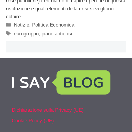
rese pubbliche) cerchiamo di capire i perché di questa
risoluzione e quali elementi della crisi si vogliono
colpire.
Categorie
Notizie
,
Politica Economica
Tag
eurogruppo
,
piano anticrisi
Dichiarazione sulla Privacy (UE)
Cookie Policy (UE)