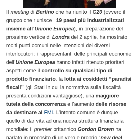
Il
meeting
di
Berlino
che ha riunito il
G20
(ovvero il
gruppo che riunisce i
19 paesi più industrializzati
insieme all’
Unione Europea
), in preparazione del
prossimo vertice di
Londra
del 2 aprile, ha mostrato
molti punti comuni nelle intenzioni dei diversi
interlocutori: i rappresentanti delle principali economie
dell’
Unione Europea
hanno infatti ritenuto prioritari
aspetti come il
controllo su qualsiasi tipo di
prodotto finanziario
, la
lotta ai cosiddetti “paradisi
fiscali”
(gli Stati in cui la normativa sulla fiscalità
presenta condizioni vantaggiose), una
maggiore
tutela della concorrenza
e l’aumento
delle risorse
da destinare al
FMI
. L’intento comune è dunque
quello di dar vita ad una nuova struttura finanziaria
mondiale: il
premier
britannico
Gordon Brown
ha
parlato in proposito di un vero e proprio “
new deal