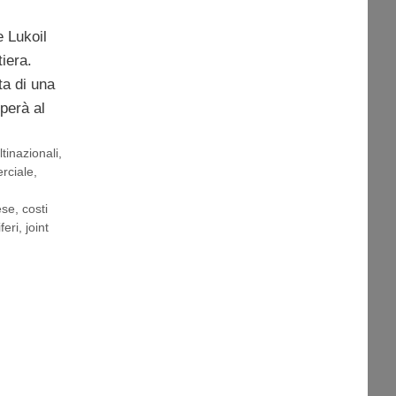
e Lukoil
tiera.
ta di una
iperà al
tinazionali
,
rciale
,
ese
,
costi
feri
,
joint