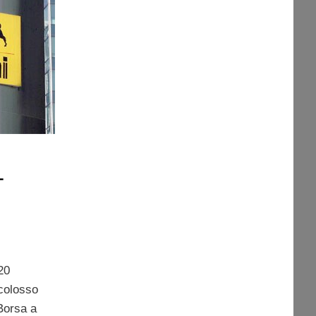
-
20
 colosso
Borsa a