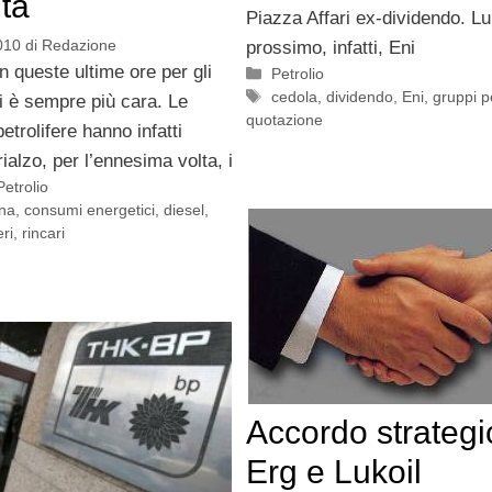
ta
Piazza Affari ex-dividendo. L
010
di
Redazione
prossimo, infatti, Eni
n queste ultime ore per gli
Categorie
Petrolio
Tag
cedola
,
dividendo
,
Eni
,
gruppi pe
i è sempre più cara. Le
quotazione
trolifere hanno infatti
rialzo, per l’ennesima volta, i
Petrolio
ina
,
consumi energetici
,
diesel
,
eri
,
rincari
Accordo strategi
Erg e Lukoil