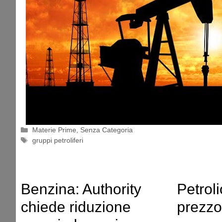
Categorie
Materie Prime
,
Senza Categoria
Tag
gruppi petroliferi
Benzina: Authority
Petrol
chiede riduzione
prezzo