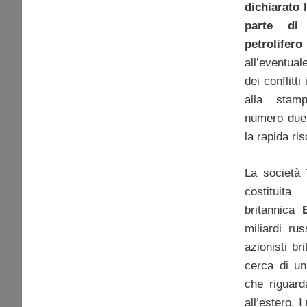
dichiarato 
parte di
petrolife
all’eventuale
dei conflitti
alla sta
numero due
la rapida ris
La società
costituit
britannica
miliardi rus
azionisti br
cerca di un
che riguarda
all’estero. I