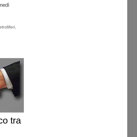
unedì
troliferi
,
co tra