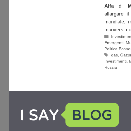
Alfa
di
M
allargare i
mondiale, m
muoversi co
Categorie
Investimen
Emergenti
,
Mu
Politica Econ
Tag
gas
,
Gazp
Investimenti
,
M
Russia