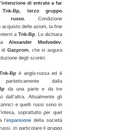
l’intenzione di entrate a far
 Tnk-Bp, terzo gruppo
ro russo.
Condizione
 acquisto delle azioni, la fine
 interni a
Tnk-Bp
. Lo dichiara
mpa
Alexander Medvedev
,
 di
Gazprom
, che si augura
oluzione degli scontri.
Tnk-Bp
è anglo-russa ed è
a pariteticamente dalla
Bp
da una parte e da tre
si dall’altra. Attualmente gli
itannici e quelli russi sono in
’intesa, soprattutto per quel
 l’
espansione
della società
 russi, in particolare il gruppo