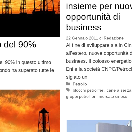
insieme per nuo
opportunità di
business
22 Gennaio 2011
di
Redazione
o del 90%
Al fine di sviluppare sia in Cin
all’estero, nuove opportunità d
business, il colosso energetico
del 90% in questo ultimo
Eni e la società CNPC/Petroc
ndo ha superato tutte le
siglato un
Categorie
Petrolio
Tag
blocchi petroliferi
,
cane a sei z
gruppi petroliferi
,
mercato cinese