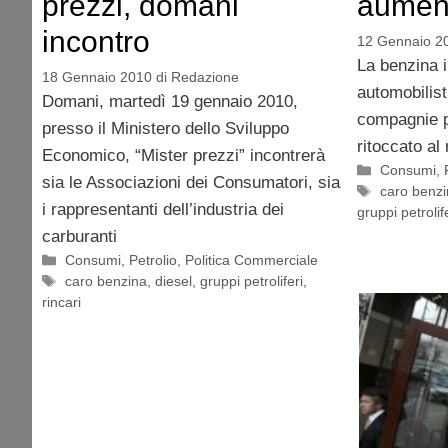
prezzi, domani
aumen
incontro
12 Gennaio 2
La benzina i
18 Gennaio 2010
di
Redazione
automobilist
Domani, martedì 19 gennaio 2010,
compagnie pe
presso il Ministero dello Sviluppo
ritoccato al 
Economico, “Mister prezzi” incontrerà
Categorie
Consumi
,
sia le Associazioni dei Consumatori, sia
Tag
caro benz
i rappresentanti dell’industria dei
gruppi petrolif
carburanti
Categorie
Consumi
,
Petrolio
,
Politica Commerciale
Tag
caro benzina
,
diesel
,
gruppi petroliferi
,
rincari