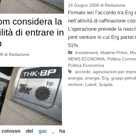
24 Giugno 2008
di
Redazione
Firmato ieri l’accordo tra Erg 
m considera la
nell’attività di raffinazione cos
L’operazione prevede la nasci
lità di entrare in
joint venture in cui Erg partec
p
51%
Categorie
Investimenti
,
Materie Prime
,
Mul
08
di
Redazione
NEWS ECONOMIA
,
Politica Comme
Politica Economica
Tag
accordo
,
agevolazioni per impr
energia
,
energia
,
Erg
,
gruppi petroli
venture
,
Lukoil
,
Scajola
colosso del
gas
, ha