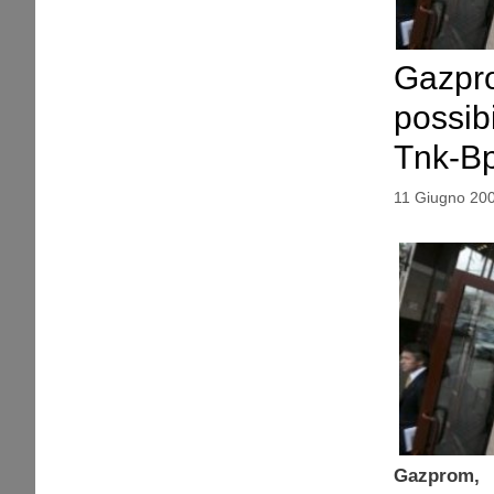
Gazpro
possibi
Tnk-B
11 Giugno 20
Gazprom, 