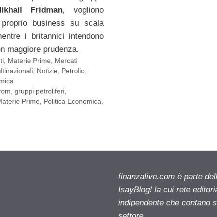
ikhail Fridman
, vogliono
l proprio business su scala
entre i britannici intendono
n maggiore prudenza.
ti
,
Materie Prime
,
Mercati
ltinazionali
,
Notizie
,
Petrolio
,
omica
rom
,
gruppi petroliferi
,
aterie Prime
,
Politica Economica
,
finanzalive.com è parte d
IsayBlog! la cui rete editor
indipendente che contano su
settore.