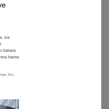
ve
a, sia
i
 italiano
hina hanno
ampe
,
Eni
,